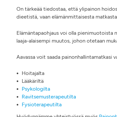
On tärkeää tiedostaa, että ylipainon hoidoss
dieetistä, vaan elämänmittaisesta matkasta
Elämäntapaohjaus voi olla pienimuotoista ne
laaja-alaisempi muutos, johon otetaan muka
Aavassa voit saada painonhallintamatkasi va
Hoitajalta
Lääkäriltä
Psykologilta
Ravitsemusterapeutilta
Fysioterapeutilta
Hyödynnämme yhteistyössä myös
Painonh