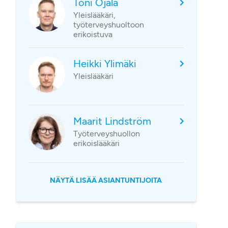
Toni Ojala
Yleislääkäri,
työterveyshuoltoon
erikoistuva
Heikki Ylimäki
Yleislääkäri
Maarit Lindström
Työterveyshuollon
erikoislääkäri
NÄYTÄ LISÄÄ ASIANTUNTIJOITA