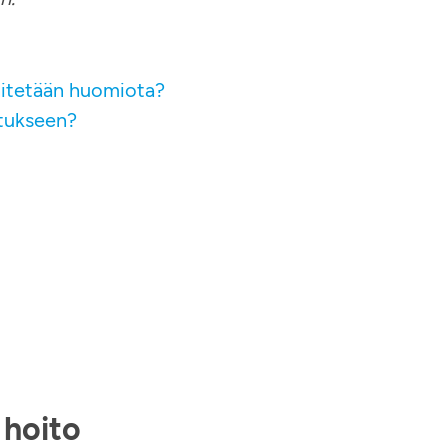
nnitetään huomiota?
tukseen?
 hoito