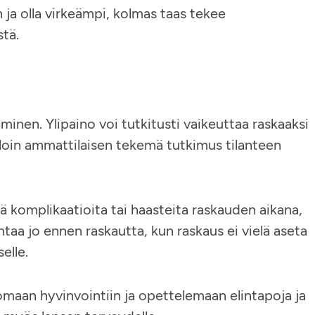
 ja olla virkeämpi, kolmas taas tekee
tä.
aminen. Ylipaino voi tutkitusti vaikeuttaa raskaaksi
olloin ammattilaisen tekemä tutkimus tilanteen
yä komplikaatioita tai haasteita raskauden aikana,
taa jo ennen raskautta, kun raskaus ei vielä aseta
elle.
ä omaan hyvinvointiin ja opettelemaan elintapoja ja