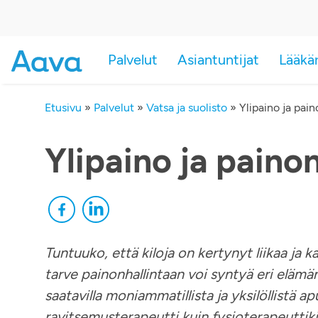
Palvelut
Asiantuntijat
Lääkä
Etusivu
»
Palvelut
»
Vatsa ja suolisto
»
Ylipaino ja pain
Ylipaino ja painon
Tuntuuko, että kiloja on kertynyt liikaa ja 
tarve painonhallintaan voi syntyä eri elämä
saatavilla moniammatillista ja yksilöllistä ap
ravitsemusterapeutti kuin fysioterapeuttiki