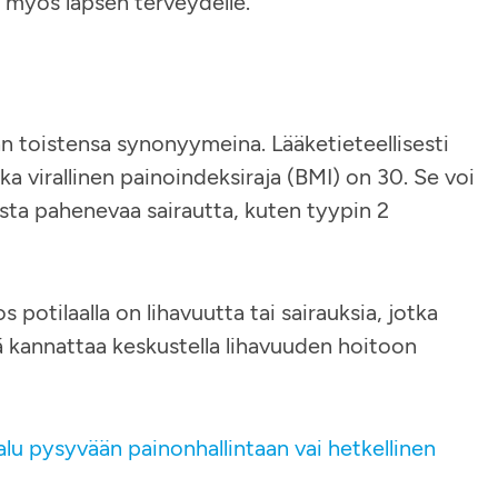
a myös lapsen terveydelle.
ään toistensa synonyymeina. Lääketieteellisesti
a virallinen painoindeksiraja (BMI) on 30. Se voi
esta pahenevaa sairautta, kuten tyypin 2
s potilaalla on lihavuutta tai sairauksia, jotka
 kannattaa keskustella lihavuuden hoitoon
lu pysyvään painonhallintaan vai hetkellinen