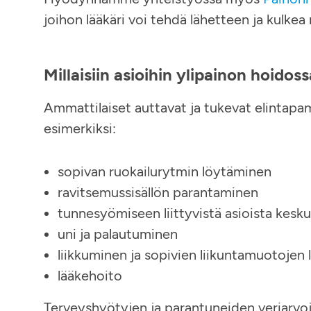
joihon lääkäri voi tehdä lähetteen ja kulkea 
Millaisiin asioihin ylipainon hoido
Ammattilaiset auttavat ja tukevat elintapamu
esimerkiksi:
sopivan ruokailurytmin löytäminen
ravitsemussisällön parantaminen
tunnesyömiseen liittyvistä asioista kesku
uni ja palautuminen
liikkuminen ja sopivien liikuntamuotojen
lääkehoito
Terveyshyötyjen ja parantuneiden veriarvoje