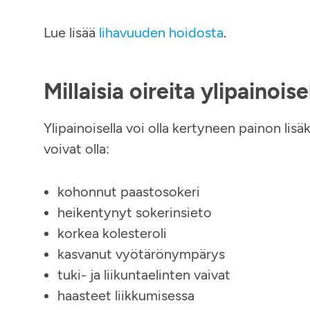
Lue lisää
lihavuuden hoidosta
.
Millaisia oireita ylipainoise
Ylipainoisella voi olla kertyneen painon lisä
voivat olla:
kohonnut paastosokeri
heikentynyt sokerinsieto
korkea kolesteroli
kasvanut vyötärönympärys
tuki- ja liikuntaelinten vaivat
haasteet liikkumisessa