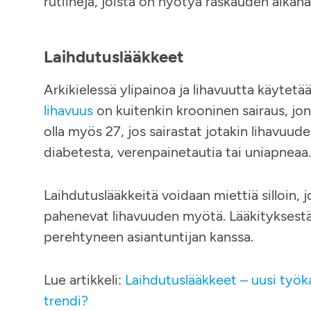
rutiineja, joista on hyötyä raskauden aikan
Laihdutuslääkkeet
Arkikielessä ylipainoa ja lihavuutta käytet
lihavuus
on kuitenkin krooninen sairaus, jonk
olla myös 27, jos sairastat jotakin lihavuud
diabetesta, verenpainetautia tai uniapneaa.
Laihdutuslääkkeitä voidaan miettiä silloin, jo
pahenevat lihavuuden myötä. Lääkityksestä
perehtyneen asiantuntijan kanssa.
Lue artikkeli:
Laihdutuslääkkeet – uusi työka
trendi?