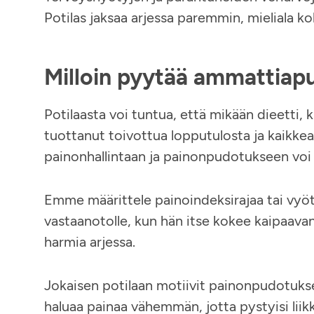
Potilas jaksaa arjessa paremmin, mieliala k
Milloin pyytää ammattia
Potilaasta voi tuntua, että mikään dieetti,
tuottanut toivottua lopputulosta ja kaikkea 
painonhallintaan ja painonpudotukseen voi 
Emme määrittele painoindeksirajaa tai vyöt
vastaanotolle, kun hän itse kokee kaipaavan
harmia arjessa.
Jokaisen potilaan motiivit painonpudotukseen 
haluaa painaa vähemmän, jotta pystyisi li