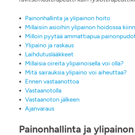
Painonhallinta ja ylipainon hoito
Millaisiin asioihin ylipainon hoidossa kii
Milloin pyytää ammattiapua painonpudo
Ylipaino ja raskaus
Laihdutuslääkkeet
Millaisia oireita ylipainoisella voi olla?
Mitä sairauksia ylipaino voi aiheuttaa?
Ennen vastaanottoa
Vastaanotolla
Vastaanoton jälkeen
Ajanvaraus
Painonhallinta ja ylipainon