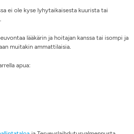
a ei ole kyse lyhytaikaisesta kuurista tai
.
uvontaa lääkärin ja hoitajan kanssa tai isompi ja
an muitakin ammattilaisia.
rrella apua:
allintataloa
ja Terveyslaihdutusvalmennusta,