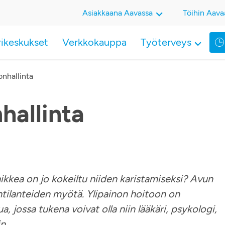
Asiakkaana Aavassa
Töihin Aava
rikeskukset
Verkkokauppa
Työterveys
onhallinta
hallinta
kaikkea on jo kokeiltu niiden karistamiseksi? Avun
ntilanteiden myötä. Ylipainon hoitoon on
ua, jossa tukena voivat olla niin lääkäri, psykologi,
n.