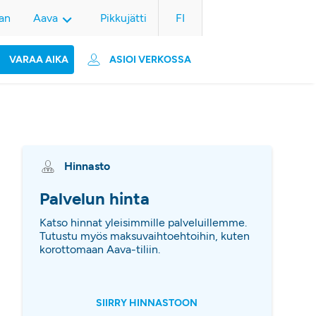
an
Aava
Pikkujätti
FI
VARAA AIKA
ASIOI VERKOSSA
Hinnasto
Palvelun hinta
Katso hinnat yleisimmille palveluillemme.
Tutustu myös maksuvaihtoehtoihin, kuten
korottomaan Aava-tiliin.
SIIRRY HINNASTOON