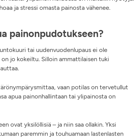
ohoaa ja stressi omasta painosta vähenee.
pua painonpudotukseen?
 kuntokuuri tai uudenvuodenlupaus ei ole
on jo kokeiltu. Silloin ammattilaisen tuki
auttaa.
ärönympärysmittaa, vaan potilas on tervetullut
sa apua painonhallintaan tai ylipainosta on
ovat yksilöllisiä – ja niin saa ollakin. Yksi
ikkumaan paremmin ja touhuamaan lastenlasten