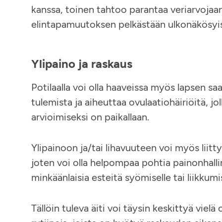
kanssa, toinen tahtoo parantaa veriarvojaan
elintapamuutoksen pelkästään ulkonäkösyis
Ylipaino ja raskaus
Potilaalla voi olla haaveissa myös lapsen sa
tulemista ja aiheuttaa ovulaatiohäiriöitä, j
arvioimiseksi on paikallaan.
Ylipainoon ja/tai lihavuuteen voi myös liitt
joten voi olla helpompaa pohtia painonhallin
minkäänlaisia esteitä syömiselle tai liikkumis
Tällöin tuleva äiti voi täysin keskittyä viel