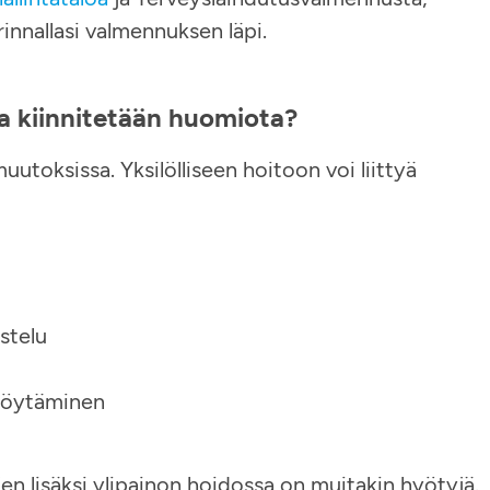
rinnallasi valmennuksen läpi.
ssa kiinnitetään huomiota?
utoksissa. Yksilölliseen hoitoon voi liittyä
stelu
 löytäminen
n lisäksi ylipainon hoidossa on muitakin hyötyjä.