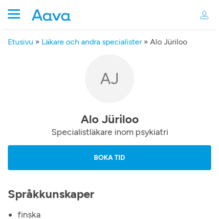
Etusivu
»
Läkare och andra specialister
»
Alo Jüriloo
AJ
Alo Jüriloo
Specialistläkare inom psykiatri
BOKA TID
Språkkunskaper
finska