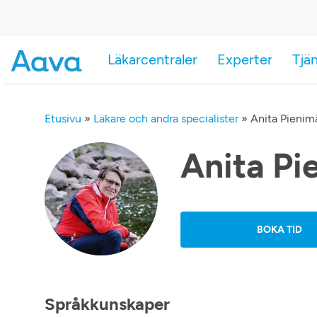
Läkarcentraler
Experter
Tjä
Etusivu
»
Läkare och andra specialister
»
Anita Pienim
Anita Pi
BOKA TID
Språkkunskaper