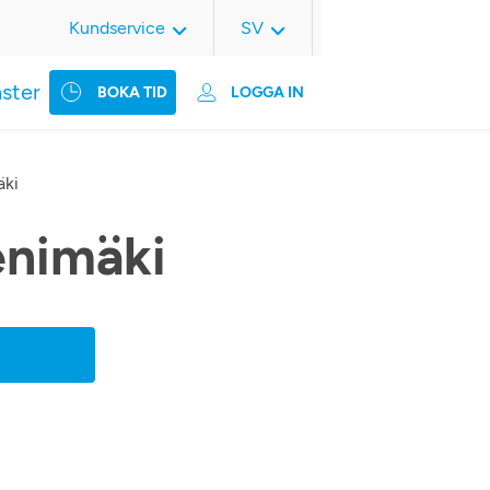
Kundservice
SV
nster
BOKA TID
LOGGA IN
äki
enimäki