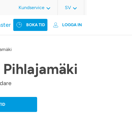
Kundservice
SV
nster
BOKA TID
LOGGA IN
jamäki
 Pihlajamäki
rdare
TID