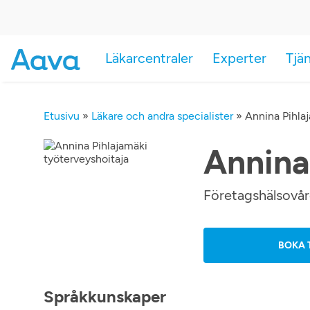
Läkarcentraler
Experter
Tjä
Etusivu
»
Läkare och andra specialister
»
Annina Pihla
Annina
Företagshälsovå
BOKA 
Språkkunskaper