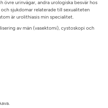
ch övre urinvägar, andra urologiska besvär hos
ch sjukdomar relaterade till sexualiteten
om är urolithiasis min specialitet.
rilisering av män (vasektomi), cystoskopi och
Aava.