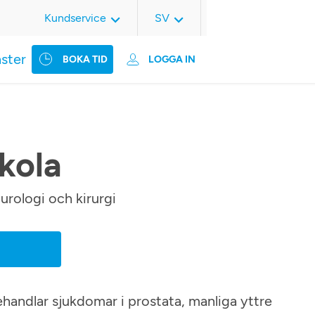
Kundservice
SV
nster
BOKA TID
LOGGA IN
kola
urologi och kirurgi
behandlar sjukdomar i prostata, manliga yttre