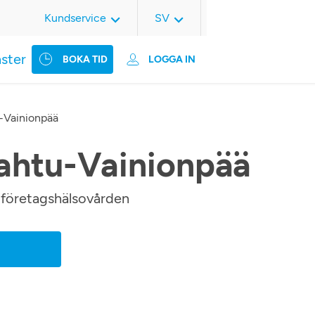
Kundservice
SV
nster
BOKA TID
LOGGA IN
-Vainionpää
ahtu-Vainionpää
m företagshälsovården