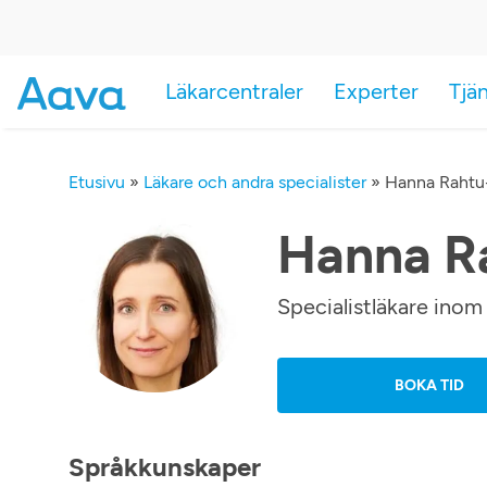
Läkarcentraler
Experter
Tjä
Etusivu
»
Läkare och andra specialister
»
Hanna Rahtu
Hanna R
Specialistläkare ino
BOKA TID
Språkkunskaper