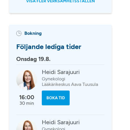
VISA FLER VERKSAMHETSSTÄLLEN
Bokning
Följande lediga tider
Onsdag 19.8.
Heidi Sarajuuri
Gynekologi
Lääkärikeskus Aava Tuusula
16:00
BOKA TID
30 min
Heidi Sarajuuri
Gynekologi