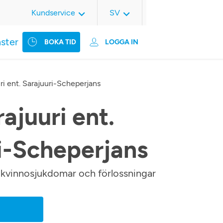
Kundservice
SV
nster
BOKA TID
LOGGA IN
ri ent. Sarajuuri-Scheperjans
ajuuri ent.
i-Scheperjans
m kvinnosjukdomar och förlossningar