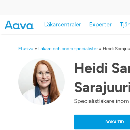
Läkarcentraler
Experter
Tjä
Etusivu
»
Läkare och andra specialister
»
Heidi Sarajuu
Heidi Sar
Sarajuur
Specialistläkare ino
BOKA TID