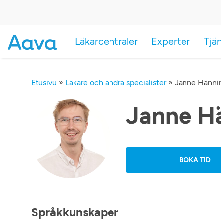
Läkarcentraler
Experter
Tjä
Etusivu
»
Läkare och andra specialister
»
Janne Hänni
Janne H
BOKA TID
Språkkunskaper