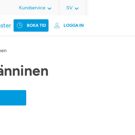
Kundservice
SV
nster
BOKA TID
LOGGA IN
nen
änninen