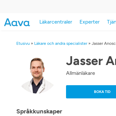
Läkarcentraler
Experter
Tjä
Etusivu
»
Läkare och andra specialister
»
Jasser Anosc
Jasser A
Allmänläkare
BOKA TID
Språkkunskaper