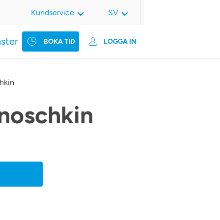
Kundservice
SV
nster
BOKA TID
LOGGA IN
hkin
noschkin