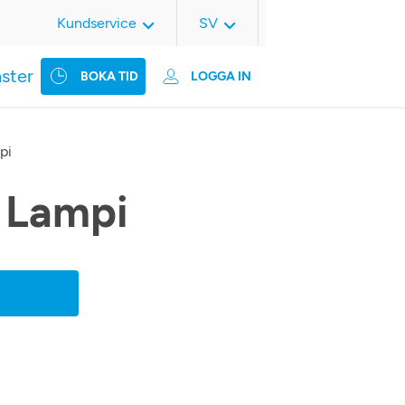
Kundservice
SV
nster
BOKA TID
LOGGA IN
pi
 Lampi