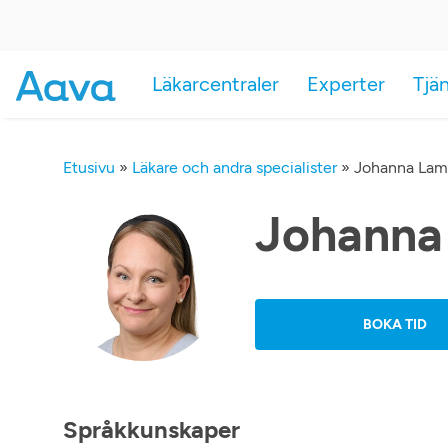
Läkarcentraler
Experter
Tjä
Etusivu
»
Läkare och andra specialister
»
Johanna Lam
Johanna
BOKA TID
Språkkunskaper