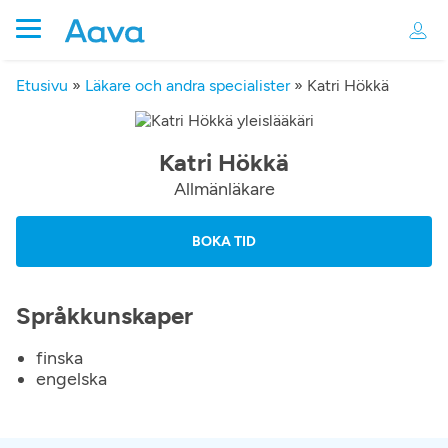
Etusivu
»
Läkare och andra specialister
»
Katri Hökkä
Katri Hökkä
Allmänläkare
BOKA TID
Språkkunskaper
finska
engelska