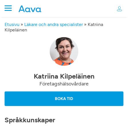
Etusivu
»
Läkare och andra specialister
»
Katriina
Kilpeläinen
Katriina Kilpeläinen
Företagshälsovårdare
BOKA TID
Språkkunskaper