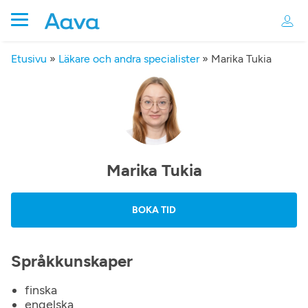
Etusivu
»
Läkare och andra specialister
»
Marika Tukia
Marika Tukia
BOKA TID
Språkkunskaper
finska
engelska