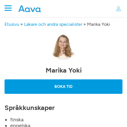
Etusivu
»
Läkare och andra specialister
»
Marika Yoki
Marika Yoki
BOKA TID
Språkkunskaper
finska
engelska