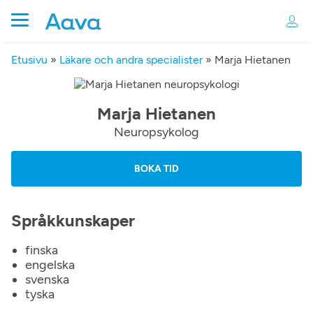
Etusivu
»
Läkare och andra specialister
»
Marja Hietanen
Marja Hietanen
Neuropsykolog
BOKA TID
Språkkunskaper
finska
engelska
svenska
tyska