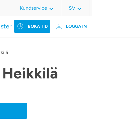
Kundservice
SV
nster
BOKA TID
LOGGA IN
kilä
 Heikkilä