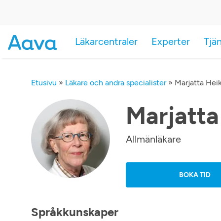
Läkarcentraler
Experter
Tjä
Etusivu
»
Läkare och andra specialister
»
Marjatta Heik
Marjatta
Allmänläkare
BOKA TID
Språkkunskaper