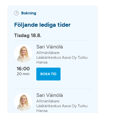
Bokning
Följande lediga tider
Tisdag 18.8.
Sari Väinölä
Allmänläkare
Lääkärikeskus Aava Oy Turku
Hansa
16:00
20 min
BOKA TID
Sari Väinölä
Allmänläkare
Lääkärikeskus Aava Oy Turku
Hansa