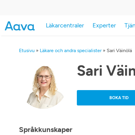
Läkarcentraler
Experter
Tjä
Etusivu
»
Läkare och andra specialister
»
Sari Väinölä
Sari Väi
BOKA TID
Språkkunskaper