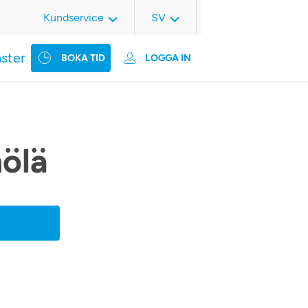
Kundservice
SV
nster
BOKA TID
LOGGA IN
nölä