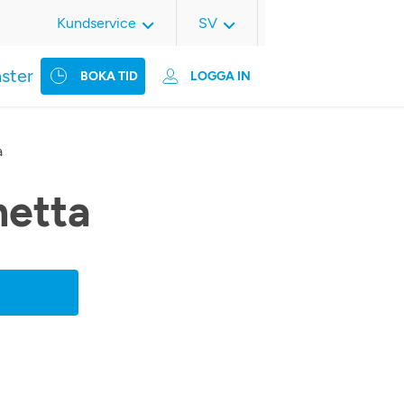
Kundservice
SV
nster
BOKA TID
LOGGA IN
a
hetta