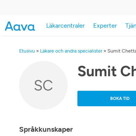
Läkarcentraler
Experter
Tjä
Etusivu
»
Läkare och andra specialister
»
Sumit Chett
Sumit C
SC
BOKA TID
Språkkunskaper