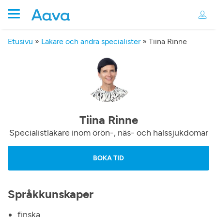
Etusivu
»
Läkare och andra specialister
»
Tiina Rinne
Tiina Rinne
Specialistläkare inom örön-, näs- och halssjukdomar
BOKA TID
Språkkunskaper
finska