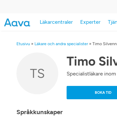
Läkarcentraler
Experter
Tjä
Etusivu
»
Läkare och andra specialister
»
Timo Silvenn
Timo Sil
TS
Specialistläkare inom
BOKA TID
Språkkunskaper