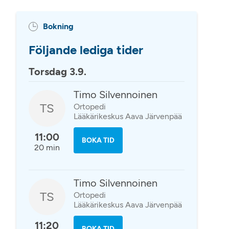
Bokning
Följande lediga tider
Torsdag 3.9.
Timo Silvennoinen
TS
Ortopedi
Lääkärikeskus Aava Järvenpää
11:00
BOKA TID
20 min
Timo Silvennoinen
TS
Ortopedi
Lääkärikeskus Aava Järvenpää
11:20
BOKA TID