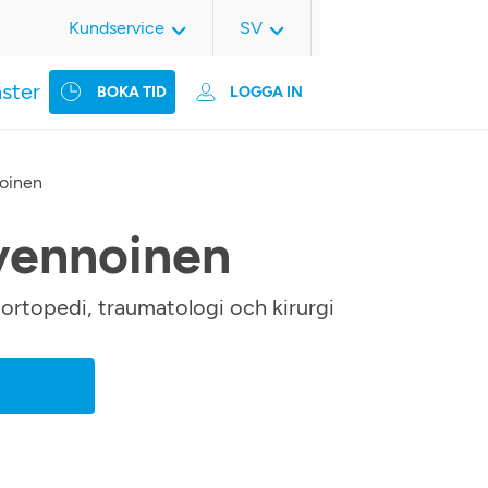
Kundservice
SV
nster
BOKA TID
LOGGA IN
oinen
vennoinen
 ortopedi, traumatologi och kirurgi