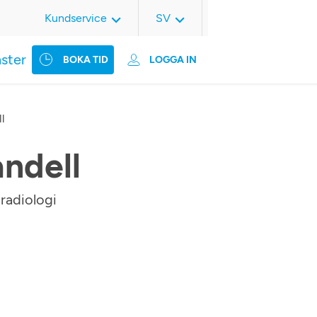
Kundservice
SV
nster
BOKA TID
LOGGA IN
l
ndell
 radiologi