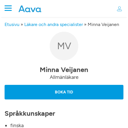
Etusivu
»
Läkare och andra specialister
»
Minna Veijanen
MV
Minna Veijanen
Allmänläkare
BOKA TID
Språkkunskaper
finska