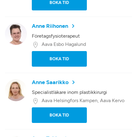
BOKA TID
Anne Riihonen
Företagsfysioterapeut
Aava Esbo Hagalund
BOKA TID
Anne Saarikko
Specialistläkare inom plastikkirurgi
Aava Helsingfors Kampen, Aava Kervo
BOKA TID