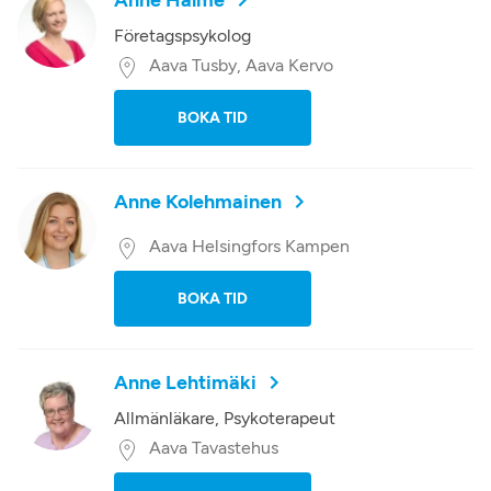
Anne Halme
Företagspsykolog
Aava Tusby, Aava Kervo
BOKA TID
Anne Kolehmainen
Aava Helsingfors Kampen
BOKA TID
Anne Lehtimäki
Allmänläkare, Psykoterapeut
Aava Tavastehus