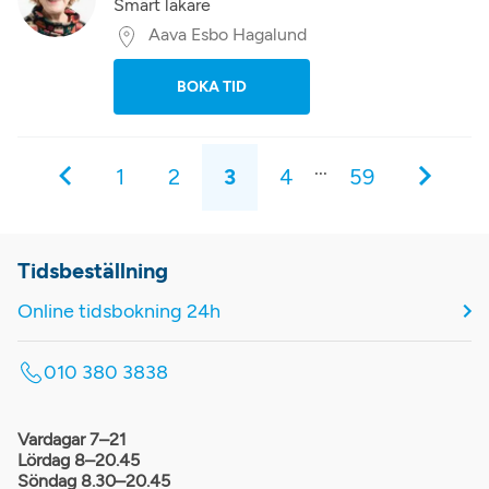
Smärt läkare
Aava Esbo Hagalund
BOKA TID
...
1
2
3
4
59
Tidsbeställning
Online tidsbokning 24h
010 380 3838
Vardagar 7–21
Lördag 8–20.45
Söndag 8.30–20.45