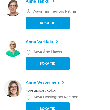
Anne Takku
Aava Tammerfors Ratina
BOKA TID
Anne Vartiala
Aava Åbo Hansa
BOKA TID
Anne Vesterinen
Företagspsykolog
Aava Helsingfors Kampen
BOKA TID