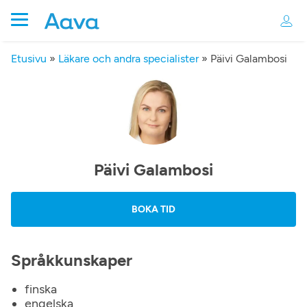
Etusivu
»
Läkare och andra specialister
»
Päivi Galambosi
Päivi Galambosi
BOKA TID
Språkkunskaper
finska
engelska