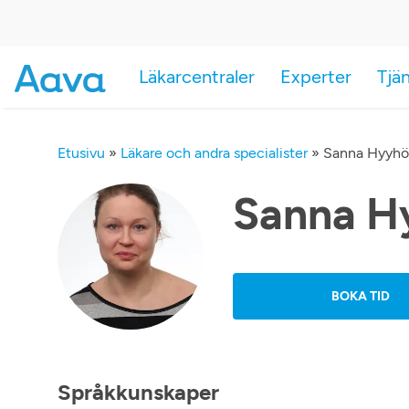
Läkarcentraler
Experter
Tjä
Etusivu
»
Läkare och andra specialister
»
Sanna Hyyhö
Sanna H
BOKA TID
Språkkunskaper