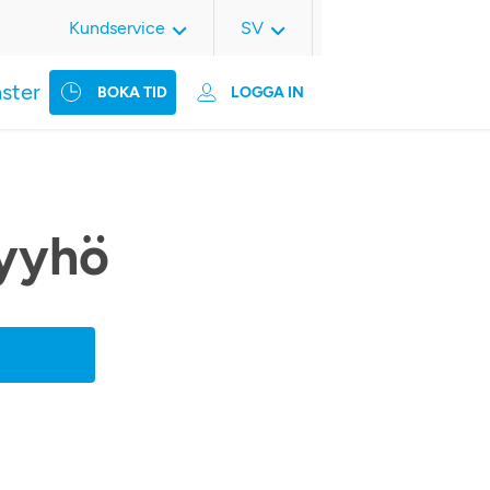
Kundservice
SV
nster
BOKA TID
LOGGA IN
yyhö