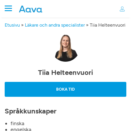
Etusivu
»
Läkare och andra specialister
»
Tiia Helteenvuori
Tiia Helteenvuori
BOKA TID
Språkkunskaper
finska
engelska