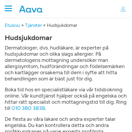
Etusivu
»
Tjänster
»
Hudsjukdomar
Hudsjukdomar
Dermatologer, dvs. hudläkare, är experter på
hudsjukdomar och olika slags allergier. På
dermatologens mottagning undersöker man
allergisymtom, hudförändringar och födelsemärken
och kartlägger orsakerna till dem i syfte att hitta
behandlingen som är bäst just för dig.
Boka tid hos en specialistläkare via vår tidsbokning
online. Vår kundtjänst hjälper också på engelska och
hittar rätt specialist och mottagningstid till dig. Ring
till
010 380 3838
.
De flesta av våra läkare och andra experter talar
engelska. Du kan kontrollera detta och andra
språkkunskaper på varje experts profilsida.