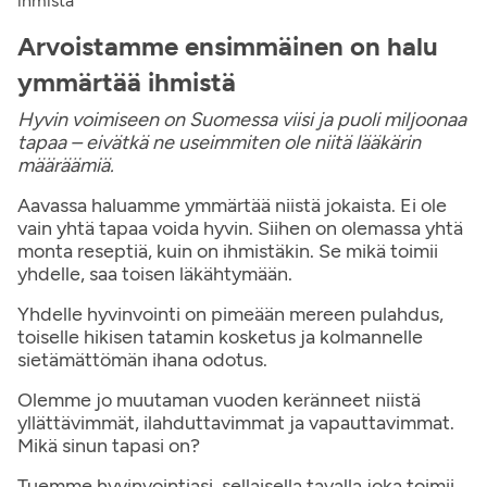
ihmistä
Arvoistamme ensimmäinen on halu
ymmärtää ihmistä
Hyvin voimiseen on Suomessa viisi ja puoli miljoonaa
tapaa – eivätkä ne useimmiten ole niitä lääkärin
määräämiä.
Aavassa haluamme ymmärtää niistä jokaista. Ei ole
vain yhtä tapaa voida hyvin. Siihen on olemassa yhtä
monta reseptiä, kuin on ihmistäkin. Se mikä toimii
yhdelle, saa toisen läkähtymään.
Yhdelle hyvinvointi on pimeään mereen pulahdus,
toiselle hikisen tatamin kosketus ja kolmannelle
sietämättömän ihana odotus.
Olemme jo muutaman vuoden keränneet niistä
yllättävimmät, ilahduttavimmat ja vapauttavimmat.
Mikä sinun tapasi on?
Tuemme hyvinvointiasi, sellaisella tavalla joka toimii