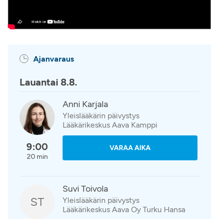
Ajanvaraus
Lauantai 8.8.
Anni Karjala
Yleislääkärin päivystys
Lääkärikeskus Aava Kamppi
9:00
VARAA AIKA
20 min
Suvi Toivola
ST
Yleislääkärin päivystys
Lääkärikeskus Aava Oy Turku Hansa