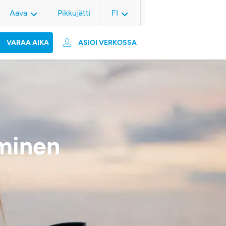
Aava
Pikkujätti
FI
VARAA AIKA
ASIOI VERKOSSA
hminen