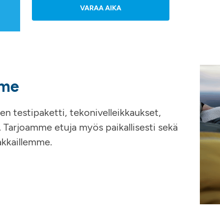
VARAA AIKA
mme
en testipaketti, tekonivelleikkaukset,
a. Tarjoamme etuja myös paikallisesti sekä
iakkaillemme.