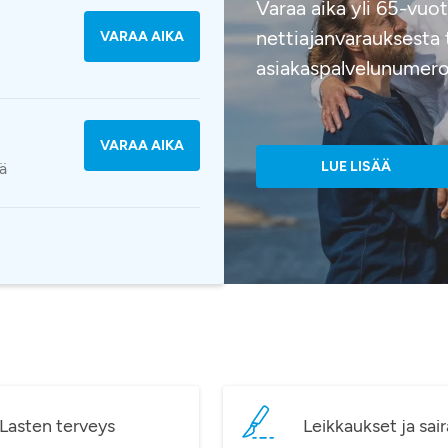
Varaa aika yli 65-vuo
nettiajanvarauksesta t
VARAA AIKA
asiakaspalvelunume
VARAA AIKA
LUE LISÄÄ
ä
Lasten terveys
Leikkaukset ja sair