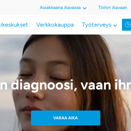
Asiakkaana Aavassa
Töihin Aavaan
rikeskukset
Verkkokauppa
Työterveys
in diagnoosi, vaan i
VARAA AIKA