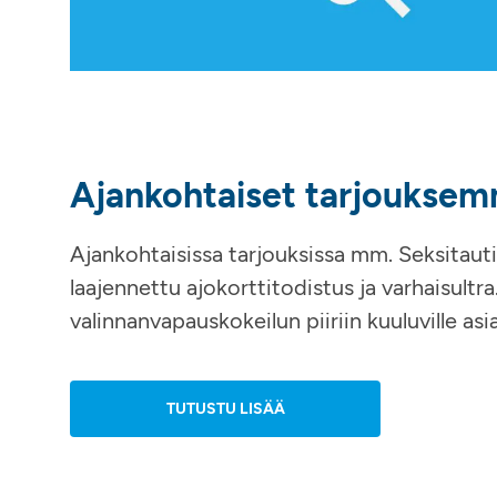
Ajankohtaiset tarjoukse
Ajankohtaisissa tarjouksissa mm. Seksitauti
laajennettu ajokorttitodistus ja varhaisultr
valinnanvapauskokeilun piiriin kuuluville as
TUTUSTU LISÄÄ