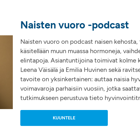
Naisten vuoro -podcast
Naisten vuoro on podcast naisen kehosta, 
käsitellään muun muassa hormoneja, vaihdevu
elintapoja. Asiantuntijoina toimivat kolme
Leena Väisälä ja Emilia Huvinen sekä ravi
tavoite on yksinkertainen: auttaa naisia h
voimavaroja parhaisiin vuosiin, jotka saatt
tutkimukseen perustuva tieto hyvinvointitr
KUUNTELE