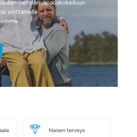
tiaiden valinnanvapauskokeiluun
ai soittamalla
roomme.
aala
Naisen terveys