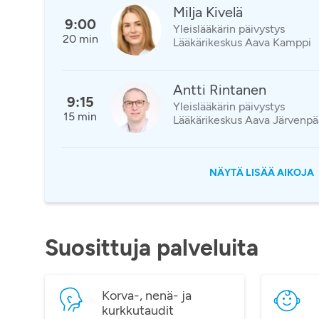
Milja Kivelä
9:00
Yleislääkärin päivystys
20 min
Lääkärikeskus Aava Kamppi
Antti Rintanen
9:15
Yleislääkärin päivystys
15 min
Lääkärikeskus Aava Järvenpä
NÄYTÄ LISÄÄ AIKOJA
Suosittuja palveluita
Korva-, nenä- ja
kurkkutaudit