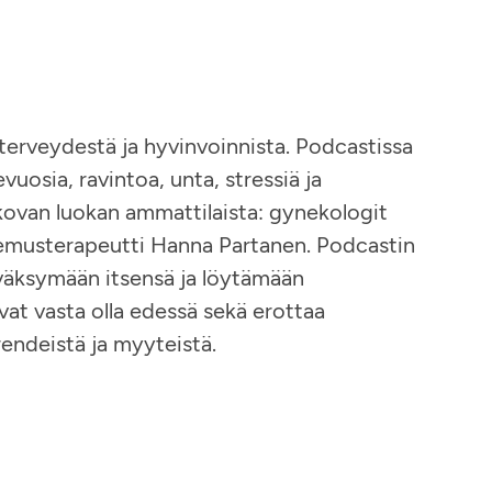
terveydestä ja hyvinvoinnista. Podcastissa
osia, ravintoa, unta, stressiä ja
 kovan luokan ammattilaista: gynekologit
tsemusterapeutti Hanna Partanen. Podcastin
yväksymään itsensä ja löytämään
avat vasta olla edessä sekä erottaa
endeistä ja myyteistä.