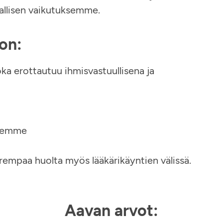
nallisen vaikutuksemme.
on:
ka erottautuu ihmisvastuullisena ja
llemme
arempaa huolta myös lääkärikäyntien välissä.
Aavan arvot: