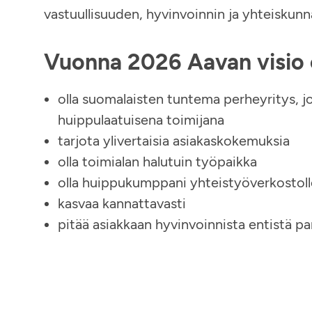
vastuullisuuden, hyvinvoinnin ja yhteiskun
Vuonna 2026 Aavan visio 
olla suomalaisten tuntema perheyritys, jo
huippulaatuisena toimijana
tarjota ylivertaisia asiakaskokemuksia
olla toimialan halutuin työpaikka
olla huippukumppani yhteistyöverkosto
kasvaa kannattavasti
pitää asiakkaan hyvinvoinnista entistä p