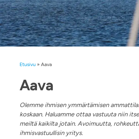
Etusivu
»
Aava
Aava
Olemme ihmisen ymmärtämisen ammattilaisi
koskaan. Haluamme ottaa vastuuta niin its
meiltä kaikilta jotain. Avoimuutta, rohkeut
ihmisvastuullisin yritys.