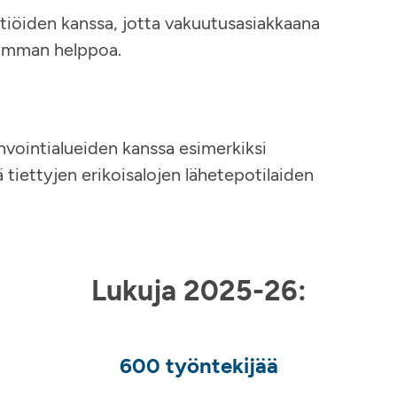
tiöiden kanssa, jotta vakuutusasiakkaana
simman helppoa.
nvointialueiden kanssa esimerkiksi
tiettyjen erikoisalojen lähetepotilaiden
Lukuja 2025-26:
600 työntekijää