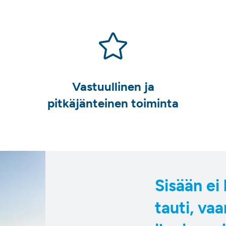
Vastuullinen ja
pitkäjänteinen toiminta
Sisään ei
tauti, va