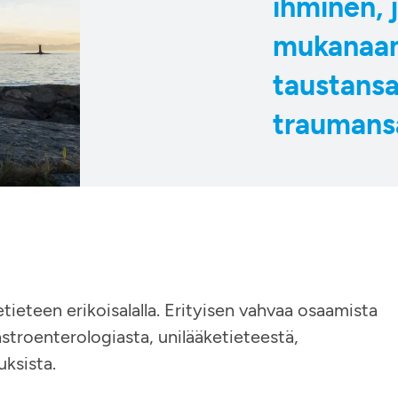
ihminen, 
mukanaan
taustansa
traumans
ketieteen erikoisalalla. Erityisen vahvaa osaamista
astroenterologiasta, unilääketieteestä,
uksista.