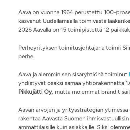
Aava on vuonna 1964 perustettu 100-prosen
kasvanut Uudellamaalla toimivasta lääkärike
2026 Aavalla on 15 toimipistettä 12 paikka
Perheyrityksen toimitusjohtajana toimii Si
perhe.
Aava ja aiemmin sen sisaryhtiönä toiminut
yhdistyvät osaksi samaa yhtiörakennetta 1.
Pikkujätti Oy
, mutta molemmat brändit säilyv
Aavan arvojen ja yritysstrategian ytimessä
rakentaa Aavasta Suomen ihmisvastuullisin t
ammattilaisille kuin asiakkaille. Siksi olem