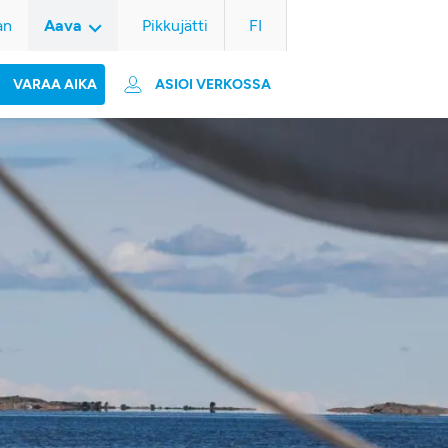
an
Aava
Pikkujätti
FI
VARAA AIKA
ASIOI VERKOSSA