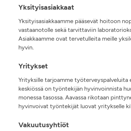
Yksityisasiakkaat
Yksityisasiakkaamme pääsevät hoitoon nopeas
vastaanotolle sekä tarvittaviin laboratoriok
Asiakkaamme ovat tervetulleita meille yksilö
hyvin.
Yritykset
Yrityksille tarjoamme työterveyspalveluita
keskiössä on työntekijän hyvinvoinnista h
monessa tasossa. Aavassa rikotaan pinttynei
hyvinvoivat työntekijät luovat yritykselle ki
Vakuutusyhtiöt