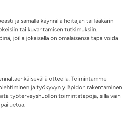
ti ja samalla käynnillä hoitajan tai lääkärin
okeisiin tai kuvantamisen tutkimuksiin.
inä, joilla jokaisella on omalaisensa tapa voida
 ennaltaehkäisevällä otteella. Toimintamme
uolehtiminen ja työkyvyn ylläpidon rakentaminen
tä työterveyshuollon toimintatapoja, sillä vain
lpailuetua.