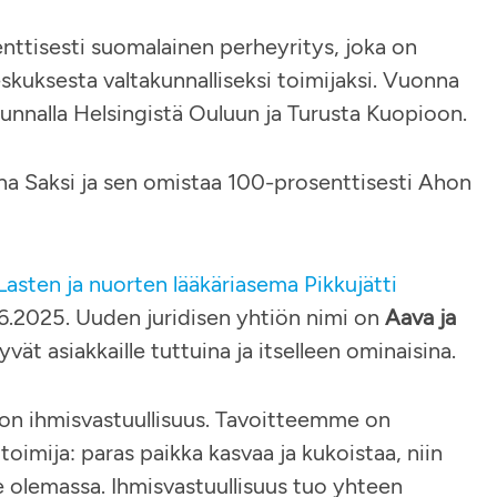
ttisesti suomalainen perheyritys, joka on
skuksesta valtakunnalliseksi toimijaksi. Vuonna
kunnalla Helsingistä Ouluun ja Turusta Kuopioon.
ina Saksi ja sen omistaa 100-prosenttisesti Ahon
Lasten ja nuorten lääkäriasema Pikkujätti
6.2025. Uuden juridisen yhtiön nimi on
Aava ja
ät asiakkaille tuttuina ja itselleen ominaisina.
 on ihmisvastuullisuus. Tavoitteemme on
oimija: paras paikka kasvaa ja kukoistaa, niin
me olemassa. Ihmisvastuullisuus tuo yhteen