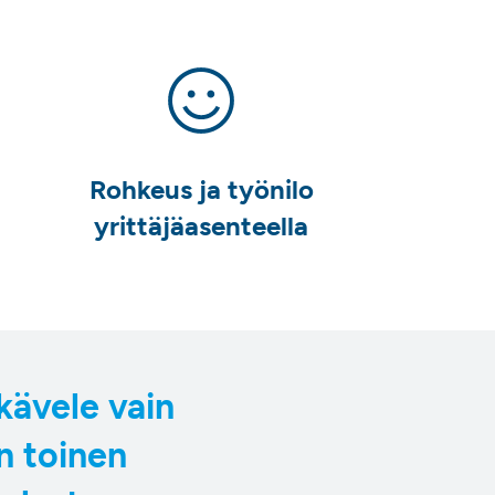
Rohkeus ja työnilo
yrittäjäasenteella
 kävele vain
an toinen