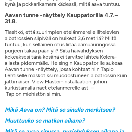
kynä ja pokkarikamera kädessä, miltä aava tuntuu.
Aavan tunne -näyttely Kauppatorilla 4.7.–
31.8.
Tiesitkö, että suurimpien etelänmerelle liitelevien
albatrossien siipiväli on huikeat 3,6 metriä? Miltä
tuntuu, kun sellainen otus liitää aamuauringossa
purjeen takaa pään yli? Siitä häivähdyksen
kokeaksesi tänä kesänä ei tarvitse lähteä Kolera-
allasta pidemmälle. Helsingin Kauppatorille aukeaa
Aavan tunne -näyttely, jossa kohtaat niin Tapio
Lehtiselle maskotiksi muodostuneen albatrossin kuin
jättimäisen View Master-installaation, johon
kurkistamalla näet etelänmerelle asti –
Tapion miehistön silmin.
Mikä Aava on? Mitä se sinulle merkitsee?
Muuttuuko se matkan aikana?
Mitä se avaa sinussa, purjehduksen aikana ja