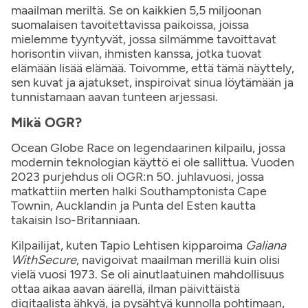
maailman meriltä. Se on kaikkien 5,5 miljoonan
suomalaisen tavoitettavissa paikoissa, joissa
mielemme tyyntyvät, jossa silmämme tavoittavat
horisontin viivan, ihmisten kanssa, jotka tuovat
elämään lisää elämää. Toivomme, että tämä näyttely,
sen kuvat ja ajatukset, inspiroivat sinua löytämään ja
tunnistamaan aavan tunteen arjessasi.
Mikä OGR?
Ocean Globe Race on legendaarinen kilpailu, jossa
modernin teknologian käyttö ei ole sallittua. Vuoden
2023 purjehdus oli OGR:n 50. juhlavuosi, jossa
matkattiin merten halki Southamptonista Cape
Townin, Aucklandin ja Punta del Esten kautta
takaisin Iso-Britanniaan.
Kilpailijat, kuten Tapio Lehtisen kipparoima
Galiana
WithSecure
, navigoivat maailman merillä kuin olisi
vielä vuosi 1973. Se oli ainutlaatuinen mahdollisuus
ottaa aikaa aavan äärellä, ilman päivittäistä
digitaalista ähkyä, ja pysähtyä kunnolla pohtimaan,