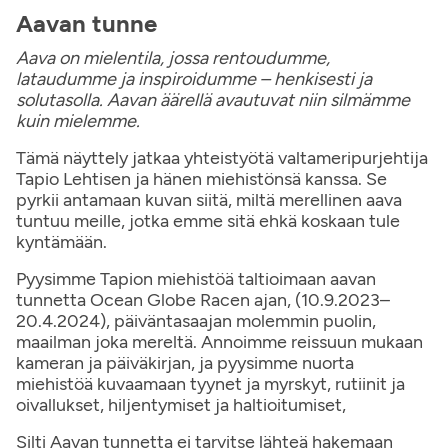
Aavan tunne
Aava on mielentila, jossa rentoudumme,
lataudumme ja inspiroidumme – henkisesti ja
solutasolla. Aavan äärellä avautuvat niin silmämme
kuin mielemme.
Tämä näyttely jatkaa yhteistyötä valtameripurjehtija
Tapio Lehtisen ja hänen miehistönsä kanssa. Se
pyrkii antamaan kuvan siitä, miltä merellinen aava
tuntuu meille, jotka emme sitä ehkä koskaan tule
kyntämään.
Pyysimme Tapion miehistöä taltioimaan aavan
tunnetta Ocean Globe Racen ajan, (10.9.2023–
20.4.2024), päiväntasaajan molemmin puolin,
maailman joka mereltä. Annoimme reissuun mukaan
kameran ja päiväkirjan, ja pyysimme nuorta
miehistöä kuvaamaan tyynet ja myrskyt, rutiinit ja
oivallukset, hiljentymiset ja haltioitumiset,
Silti Aavan tunnetta ei tarvitse lähteä hakemaan