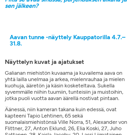
sen jälkeen?
Aavan tunne -näyttely Kauppatorilla 4.7.–
31.8.
Näyttelyn kuvat ja ajatukset
Galianan miehistön kuvaama ja kuvailema aava on
yhtä lailla unelmaa ja arkea, mielenrauhaa ja mielen
kuohuja, ääretön ja käsin kosketeltava. Sukella
syvemmälle niihin tuumiin, tunteisiin ja muistoihin,
jotka puoli vuotta aavan äärellä nostivat pintaan.
Äänessä, niin kameran takana kuin edessä, ovat
kapteeni Tapio Lehtinen, 65 sekä
suomalaismiehistönsä Ville Norra, 51, Alexander von
Flittner, 27, Anton Eklund, 26, Elia Koski, 27, Juho
Sattanen, 28, Kaisla Jacoby, 20, Lassi Liimatainen,