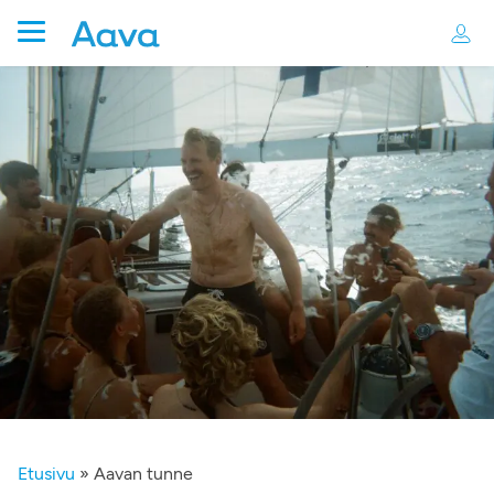
Etusivu
»
Aavan tunne