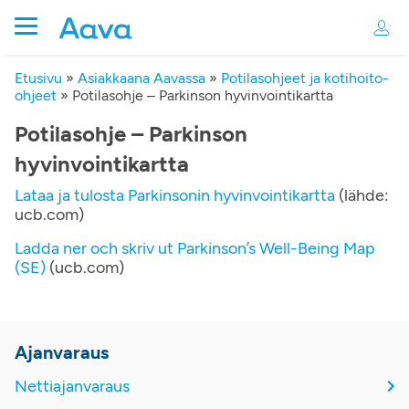
Etusivu
»
Asiakkaana Aavassa
»
Potilasohjeet ja kotihoito-
ohjeet
»
Potilasohje – Parkinson hyvinvointikartta
Potilasohje – Parkinson
hyvinvointikartta
Lataa ja tulosta Parkinsonin hyvinvointikartta
(lähde:
ucb.com)
Ladda ner och skriv ut Parkinson’s Well-Being Map
(SE)
(ucb.com)
Ajanvaraus
Nettiajanvaraus