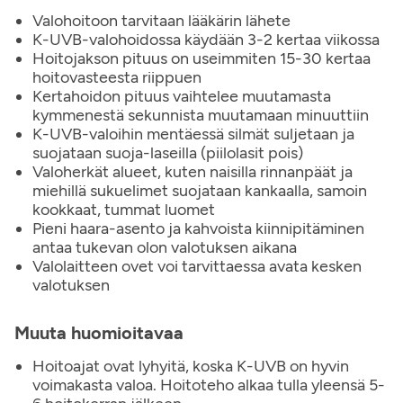
Valohoitoon tarvitaan lääkärin lähete
K-UVB-valohoidossa käydään 3-2 kertaa viikossa
Hoitojakson pituus on useimmiten 15-30 kertaa
hoitovasteesta riippuen
Kertahoidon pituus vaihtelee muutamasta
kymmenestä sekunnista muutamaan minuuttiin
K-UVB-valoihin mentäessä silmät suljetaan ja
suojataan suoja-laseilla (piilolasit pois)
Valoherkät alueet, kuten naisilla rinnanpäät ja
miehillä sukuelimet suojataan kankaalla, samoin
kookkaat, tummat luomet
Pieni haara-asento ja kahvoista kiinnipitäminen
antaa tukevan olon valotuksen aikana
Valolaitteen ovet voi tarvittaessa avata kesken
valotuksen
Muuta huomioitavaa
Hoitoajat ovat lyhyitä, koska K-UVB on hyvin
voimakasta valoa. Hoitoteho alkaa tulla yleensä 5-