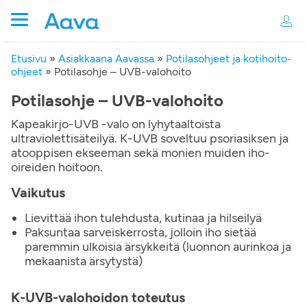
Etusivu
»
Asiakkaana Aavassa
»
Potilasohjeet ja kotihoito-
ohjeet
»
Potilasohje – UVB-valohoito
Potilasohje – UVB-valohoito
Kapeakirjo-UVB -valo on lyhytaaltoista
ultraviolettisäteilyä. K-UVB soveltuu psoriasiksen ja
atooppisen ekseeman sekä monien muiden iho-
oireiden hoitoon.
Vaikutus
Lievittää ihon tulehdusta, kutinaa ja hilseilyä
Paksuntaa sarveiskerrosta, jolloin iho sietää
paremmin ulkoisia ärsykkeitä (luonnon aurinkoa ja
mekaanista ärsytystä)
K-UVB-valohoidon toteutus