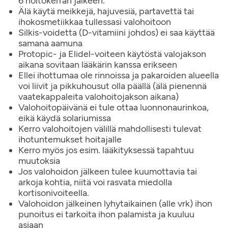
6 hoitokerran jälkeen.
Älä käytä meikkejä, hajuvesiä, partavettä tai
ihokosmetiikkaa tullessasi valohoitoon
Silkis-voidetta (D-vitamiini johdos) ei saa käyttää
samana aamuna
Protopic- ja Elidel-voiteen käytöstä valojakson
aikana sovitaan lääkärin kanssa erikseen
Ellei ihottumaa ole rinnoissa ja pakaroiden alueella
voi liivit ja pikkuhousut olla päällä (älä pienennä
vaatekappaleita valohoitojakson aikana)
Valohoitopäivänä ei tule ottaa luonnonaurinkoa,
eikä käydä solariumissa
Kerro valohoitojen välillä mahdollisesti tulevat
ihotuntemukset hoitajalle
Kerro myös jos esim. lääkityksessä tapahtuu
muutoksia
Jos valohoidon jälkeen tulee kuumottavia tai
arkoja kohtia, niitä voi rasvata miedolla
kortisonivoiteella.
Valohoidon jälkeinen lyhytaikainen (alle vrk) ihon
punoitus ei tarkoita ihon palamista ja kuuluu
asiaan