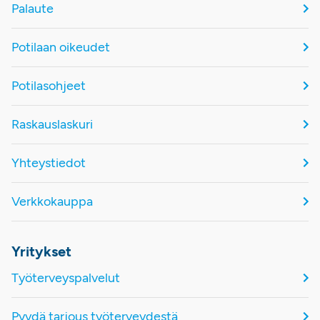
Palaute
Potilaan oikeudet
Potilasohjeet
Raskauslaskuri
Yhteystiedot
Verkkokauppa
Yritykset
Työterveyspalvelut
Pyydä tarjous työterveydestä