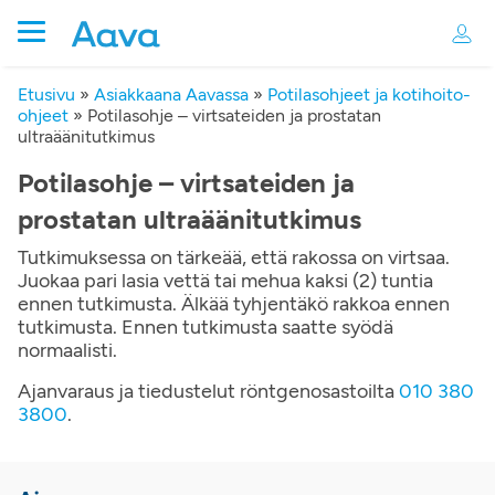
Etusivu
»
Asiakkaana Aavassa
»
Potilasohjeet ja kotihoito-
ohjeet
»
Potilasohje – virtsateiden ja prostatan
ultraäänitutkimus
Potilasohje – virtsateiden ja
prostatan ultraäänitutkimus
Tutkimuksessa on tärkeää, että rakossa on virtsaa.
Juokaa pari lasia vettä tai mehua kaksi (2) tuntia
ennen tutkimusta. Älkää tyhjentäkö rakkoa ennen
tutkimusta. Ennen tutkimusta saatte syödä
normaalisti.
Ajanvaraus ja tiedustelut röntgenosastoilta
010 380
3800
.