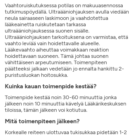
Vaahtoruiskutuksessa potilas on makuuasennossa
tutkimuspöydällä. Ultraääniohjauksen avulla viedään
neula sairaaseen laskimoon ja vaahdotettua
lääkeainetta ruiskutetaan tarkassa
ultraääniohjauksessa suonen sisälle.
Ultraääniohjauksen tarkoituksena on varmistaa, että
vaahto leviää vain hoidettavalle alueelle.
Lääkevaahto aiheuttaa voimakkaan reaktion
hoidettavaan suoneen. Tämä johtaa suonen
vähittäiseen arpeutumiseen. Toimenpiteen
päätteeksi jalkaan vedetään jo ennalta hankittu 2-
puristusluokan hoitosukka.
Kuinka kauan toimenpide kestää?
Toimenpide kestää noin 30-60 minuuttia jonka
jälkeen noin 10 minuuttia kävelyä Lääkärikeskuksen
tiloissa, tämän jälkeen voi kotiutua.
Mitä toimenpiteen jälkeen?
Korkealle reiteen ulottuvaa tukisukkaa pidetään 1-2