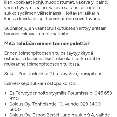
liian kookkaat kohjumuodostumat, vakava ylipaino,
veren hyytymishäiriö, vakava sairaus tai todettu
aukko sydämen väliseinässä. Hoitavan lääkärin
kanssa käydään läpi toimenpiteen soveltuvuus.
Suonikohjujen vaahtoruiskutukseen liittyy erittäin
harvoin vakavia komplikaatioita.
Mitä tehdään ennen toimenpidettä?
Ennen toimenpiteeseen tuloa täytyy käydä
ostamassa lääkinnälliset tukisukat, jotka otatte
mukaanne toimenpiteeseen tullessa.
Sukat: Puristusluokka 2 (keskivahva), reisipituus
Esimerkkejä sukkien ostopaikoista:
Ea Terveydenhoitomyymälä Forumissa p. 045 653
9110
Soleus Oy, Tenholantie 10, vaihde 029 3400
6600
Soleus Oy, Espoo Bertel Jungin aukio 9 A, vaihde