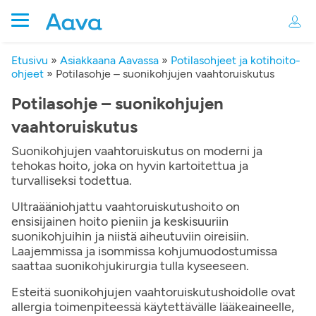
Etusivu
»
Asiakkaana Aavassa
»
Potilasohjeet ja kotihoito-
ohjeet
»
Potilasohje – suonikohjujen vaahtoruiskutus
Potilasohje – suonikohjujen
vaahtoruiskutus
Suonikohjujen vaahtoruiskutus on moderni ja
tehokas hoito, joka on hyvin kartoitettua ja
turvalliseksi todettua.
Ultraääniohjattu vaahtoruiskutushoito on
ensisijainen hoito pieniin ja keskisuuriin
suonikohjuihin ja niistä aiheutuviin oireisiin.
Laajemmissa ja isommissa kohjumuodostumissa
saattaa suonikohjukirurgia tulla kyseeseen.
Esteitä suonikohjujen vaahtoruiskutushoidolle ovat
allergia toimenpiteessä käytettävälle lääkeaineelle,