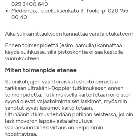
029 3400 640
Medishop, Topeliuksenkatu 3, Töölö, p. 020 155
00 40
Aika sukkamittaukseen kannattaa varata etukäteen!
Ennen toimenpidettä (esim. aamulla) kannattaa
käydä suihkussa, sillä pistoskohtia ei saa kastella
vuorokauteen.
Miten toimenpide etenee
Suonikohjujen vaahtoruiskutushoito perustuu
tarkkaan ultraääni-Doppler tutkimukseen ennen
toimenpidettä. Tutkimuksella kartoitetaan oireiston
syynä olevat vajaatoimintaiset laskimot, myös niin
sanotut syvät laskimot kartoitetaan.
Ultraäänitutkimus tehdään potilaan seistessä, jolloin
laskimoveren läppäviasta aiheutuva
vääränsuuntainen virtaus on helpommin
todettavissa.