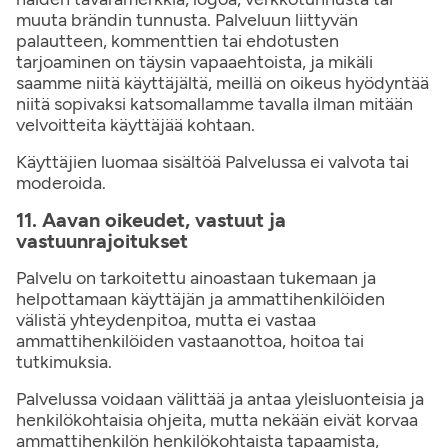
muuta brändin tunnusta. Palveluun liittyvän
palautteen, kommenttien tai ehdotusten
tarjoaminen on täysin vapaaehtoista, ja mikäli
saamme niitä käyttäjältä, meillä on oikeus hyödyntää
niitä sopivaksi katsomallamme tavalla ilman mitään
velvoitteita käyttäjää kohtaan.
Käyttäjien luomaa sisältöä Palvelussa ei valvota tai
moderoida.
11. Aavan oikeudet, vastuut ja
vastuunrajoitukset
Palvelu on tarkoitettu ainoastaan tukemaan ja
helpottamaan käyttäjän ja ammattihenkilöiden
välistä yhteydenpitoa, mutta ei vastaa
ammattihenkilöiden vastaanottoa, hoitoa tai
tutkimuksia.
Palvelussa voidaan välittää ja antaa yleisluonteisia ja
henkilökohtaisia ohjeita, mutta nekään eivät korvaa
ammattihenkilön henkilökohtaista tapaamista,