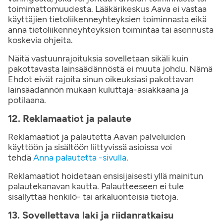
toimimattomuudesta. Lääkärikeskus Aava ei vastaa
käyttäjien tietoliikenneyhteyksien toiminnasta eikä
anna tietoliikenneyhteyksien toimintaa tai asennusta
koskevia ohjeita.
Näitä vastuunrajoituksia sovelletaan sikäli kuin
pakottavasta lainsäädännöstä ei muuta johdu. Nämä
Ehdot eivät rajoita sinun oikeuksiasi pakottavan
lainsäädännön mukaan kuluttaja-asiakkaana ja
potilaana.
12. Reklamaatiot ja palaute
Reklamaatiot ja palautetta Aavan palveluiden
käyttöön ja sisältöön liittyvissä asioissa voi
tehdä
Anna palautetta -sivulla
.
Reklamaatiot hoidetaan ensisijaisesti yllä mainitun
palautekanavan kautta. Palautteeseen ei tule
sisällyttää henkilö- tai arkaluonteisia tietoja.
13. Sovellettava laki ja riidanratkaisu