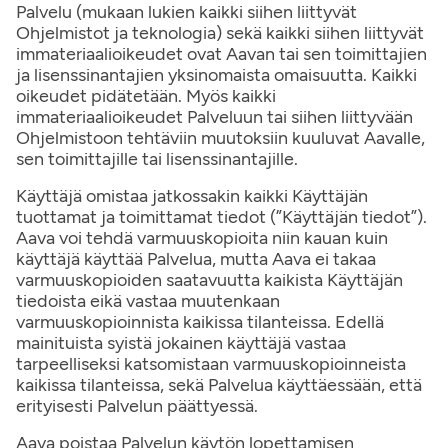
Palvelu (mukaan lukien kaikki siihen liittyvät
Ohjelmistot ja teknologia) sekä kaikki siihen liittyvät
immateriaalioikeudet ovat Aavan tai sen toimittajien
ja lisenssinantajien yksinomaista omaisuutta. Kaikki
oikeudet pidätetään. Myös kaikki
immateriaalioikeudet Palveluun tai siihen liittyvään
Ohjelmistoon tehtäviin muutoksiin kuuluvat Aavalle,
sen toimittajille tai lisenssinantajille.
Käyttäjä omistaa jatkossakin kaikki Käyttäjän
tuottamat ja toimittamat tiedot (”Käyttäjän tiedot”).
Aava voi tehdä varmuuskopioita niin kauan kuin
käyttäjä käyttää Palvelua, mutta Aava ei takaa
varmuuskopioiden saatavuutta kaikista Käyttäjän
tiedoista eikä vastaa muutenkaan
varmuuskopioinnista kaikissa tilanteissa. Edellä
mainituista syistä jokainen käyttäjä vastaa
tarpeelliseksi katsomistaan varmuuskopioinneista
kaikissa tilanteissa, sekä Palvelua käyttäessään, että
erityisesti Palvelun päättyessä.
Aava poistaa Palvelun käytön lopettamisen