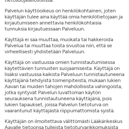
tietosuojaselosteissa.
Palvelun käyttöoikeus on henkilökohtainen, joten
käyttäjän tulee aina käyttää omia henkilötietojaan ja
kirjautumiseen annettavia henkilökohtaisia
tunnuksia kirjautuessaan Palveluun.
Käyttäjä ei saa muuttaa, muokata tai hakkeroida
Palvelua tai muuttaa toista sivustoa niin, että se
virheellisesti yhdistetään Palveluun.
Käyttäjä on vastuussa omien tunnistautumisessa
käytettävien tunnusten suojaamisesta. Käyttäjä on
lisäksi vastuussa kaikista Palveluun tunnistautuneena
käyttäjänä tehdyistä toimenpiteistä, mukaan lukien
Aavan tai muiden tahojen mahdollisista vahingoista,
jotka syntyvät Palvelun luvattoman käytön
seurauksena tunnistautuneena käyttäjänä, pois
lukien tapaukset, joissa Palvelun tietoturva on
vaarantunut käyttäjästä riippumattomista syistä.
Käyttäjän on ilmoitettava välittömästi Lääkärikeskus
Aavalle tietoonsa tulleista tietoturvarikkomuksista