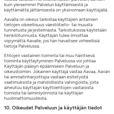
kuin yleisemmin Palvelun käyttämisestä ja
käyttämättä jättämisestä on yksinomaan käyttäjällä.
Aavalla on oikeus tarkistaa käyttäjien antamien
tietojen oikeellisuus väestötieto- tai muusta
tunnetusta järjestelmästä. Tarkistuksissa käytetään
henkilötunnusta. Käyttäjän tulee ilmoittaa
viipymättä Aavalle, jos hän havaitsee virheellisiä
tietoja Palvelussa.
Ehtojen vastainen toiminta tai muu häiritsevä
toiminta käyttäytyminen Palvelussa voi johtaa
Käyttäjän pääsyn epäämiseen Palveluun ja
oikeustoimiin. Jokainen käyttäjä vastaa Aavaa, Aavan
tai ammatinharjoittajia vastaan esitetyistä
vaatimuksista ja mahdollisista vahingoista, joita
aiheutuu käyttäjän käyttöehtojen vastaisista
toimista tai laiminlyönnistä tai käyttäjän
huolimattomuudesta.
10. Oikeudet Palveluun ja käyttäjän tiedot