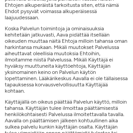
Ehtojen alkuperäistä tarkoitusta siten, että nämä
Ehdot pysyvät voimassa alkuperäisessä
laajuudessaan.
Koska Palvelun toimintoja ja ominaisuuksia
kehitetään jatkuvasti, Aava pidättää itsellään
oikeuden muuttaa näitä Ehtoja milloin tahansa oman
harkintansa mukaan. Mikäli muutokset Palvelussa
aiheuttavat oleellisia muutoksia Ehtoihin,
ilmoitamme niistä Palvelussa. Mikäli Käyttäjä ei
hyväksy muuttuneita käyttöehtoja, Käyttäjän
yksinomainen keino on Palvelun käytön
lopettaminen. Lääkärikeskus Aavalla ei ole tällaisessa
tapauksessa korvausvelvollisuutta Käyttäjää
kohtaan.
Käyttäjällä on oikeus päättää Palvelun käyttö, milloin
tahansa. Käyttäjän tulee ilmoittaa päättämisestä
henkilökohtaisesti Palvelussa ilmoitettavalla tavalla.
Aavalla on päättämisen jälkeen kohtuullinen aika
sulkea palvelu kunkin käyttäjän osalta. Käyttäjän