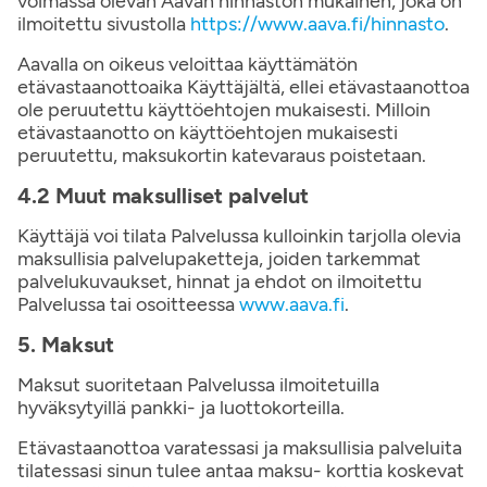
voimassa olevan Aavan hinnaston mukainen, joka on
ilmoitettu sivustolla
https://www.aava.fi/hinnasto
.
Aavalla on oikeus veloittaa käyttämätön
etävastaanottoaika Käyttäjältä, ellei etävastaanottoa
ole peruutettu käyttöehtojen mukaisesti. Milloin
etävastaanotto on käyttöehtojen mukaisesti
peruutettu, maksukortin katevaraus poistetaan.
4.2 Muut maksulliset palvelut
Käyttäjä voi tilata Palvelussa kulloinkin tarjolla olevia
maksullisia palvelupaketteja, joiden tarkemmat
palvelukuvaukset, hinnat ja ehdot on ilmoitettu
Palvelussa tai osoitteessa
www.aava.fi
.
5. Maksut
Maksut suoritetaan Palvelussa ilmoitetuilla
hyväksytyillä pankki- ja luottokorteilla.
Etävastaanottoa varatessasi ja maksullisia palveluita
tilatessasi sinun tulee antaa maksu- korttia koskevat