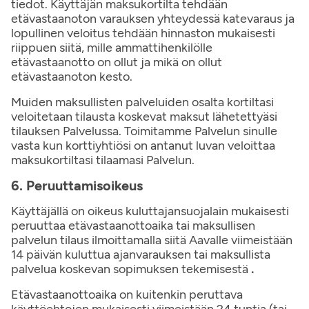
tiedot. Käyttäjän maksukortilta tehdään
etävastaanoton varauksen yhteydessä katevaraus ja
lopullinen veloitus tehdään hinnaston mukaisesti
riippuen siitä, mille ammattihenkilölle
etävastaanotto on ollut ja mikä on ollut
etävastaanoton kesto.
Muiden maksullisten palveluiden osalta kortiltasi
veloitetaan tilausta koskevat maksut lähetettyäsi
tilauksen Palvelussa. Toimitamme Palvelun sinulle
vasta kun korttiyhtiösi on antanut luvan veloittaa
maksukortiltasi tilaamasi Palvelun.
6. Peruuttamisoikeus
Käyttäjällä on oikeus kuluttajansuojalain mukaisesti
peruuttaa etävastaanottoaika tai maksullisen
palvelun tilaus ilmoittamalla siitä Aavalle viimeistään
14 päivän kuluttua ajanvarauksen tai maksullista
palvelua koskevan sopimuksen tekemisestä
.
Etävastaanottoaika on kuitenkin peruttava