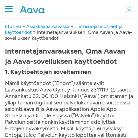
Etusivu
»
Asiakkaana Aavassa
»
Tietosuojaselosteet ja
käyttöehdot
»
Internetajanvarauksen, Oma Aavan ja Aava-
sovelluksen käyttöehdot
Internetajanvarauksen, Oma Aavan
ja Aava-sovelluksen käyttöehdot
1. Käyttöehtojen soveltaminen
Nämä käyttöehdot (”Ehdot”) sääntelevät
Lääkärikeskus Aava Oy:n, y-tunnus 2311119-2, osoite
Annankatu 32, 00100 Helsinki (”Aava”) omistaman ja
ylläpitämän digitaalisen palvelukanavan osoitteessa
asiointi.aava.fi ja Aava applikaation Apple App
Storessa ja Google Playssä (”Palvelu”) käyttöä.
Palvelun osittainenkin käyttäminen edellyttää
Ehtojen hyväksymistä. Mikäli käyttäjä ei hyväksy
Ehtoja, tulee Palvelun käyttö lopettaa välittömästi.