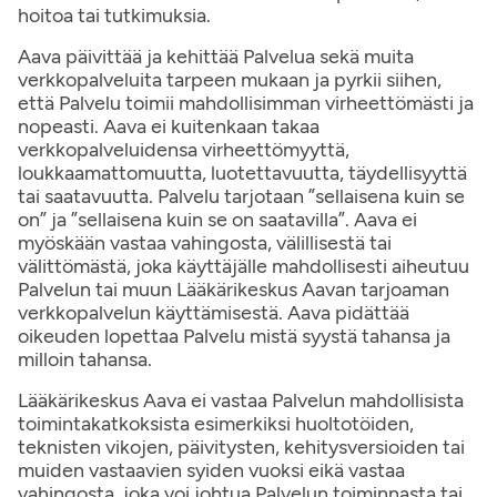
hoitoa tai tutkimuksia.
Aava päivittää ja kehittää Palvelua sekä muita
verkkopalveluita tarpeen mukaan ja pyrkii siihen,
että Palvelu toimii mahdollisimman virheettömästi ja
nopeasti. Aava ei kuitenkaan takaa
verkkopalveluidensa virheettömyyttä,
loukkaamattomuutta, luotettavuutta, täydellisyyttä
tai saatavuutta. Palvelu tarjotaan ”sellaisena kuin se
on” ja ”sellaisena kuin se on saatavilla”. Aava ei
myöskään vastaa vahingosta, välillisestä tai
välittömästä, joka käyttäjälle mahdollisesti aiheutuu
Palvelun tai muun Lääkärikeskus Aavan tarjoaman
verkkopalvelun käyttämisestä. Aava pidättää
oikeuden lopettaa Palvelu mistä syystä tahansa ja
milloin tahansa.
Lääkärikeskus Aava ei vastaa Palvelun mahdollisista
toimintakatkoksista esimerkiksi huoltotöiden,
teknisten vikojen, päivitysten, kehitysversioiden tai
muiden vastaavien syiden vuoksi eikä vastaa
vahingosta, joka voi johtua Palvelun toiminnasta tai