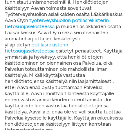
tunnistautumismenetelmällä. Henkilötietojen
käsittelyyn Aavan toimesta soveltuvat
Työterveyshuollon asiakkaiden osalta Lääkärikeskus
Aava Oy:n
työterveyshuollon potilasrekisterin
tietosuojaselosteessa
ja muiden asiakkaiden osalta
Lääkärikeskus Aava Oy:n sekä sen itsenäisten
ammatinharjoittajien keskitetysti
ylläpidetyn
potilasrekisterin
tietosuojaselosteessa
esitetyt periaatteet. Käyttäjä
ymmärtää ja hyväksyy, että henkilötietojen
käsitteleminen on olennainen osa Palvelua, eikä
Palvelun toteuttaminen ole mahdollista ilman
käsittelyä. Mikäli käyttäjä vastustaa
henkilötietojensa käsittelyä niin laajamittaisesti,
ettei Aava enää pysty tuottamaan Palvelua
käyttäjälle, Aava ilmoittaa tilanteesta käyttäjälle
ennen vastustamisoikeuden toteuttamista. Jos
käyttäjä edelleen vastustaa henkilötietojensa
käsittelyä, Aavalla ei enää ole velvollisuutta tuottaa
Palvelua kyseiselle käyttäjälle. Käyttäjän oikeuksista
henkilötietojensa käsittelyyn liittyen kerrotaan