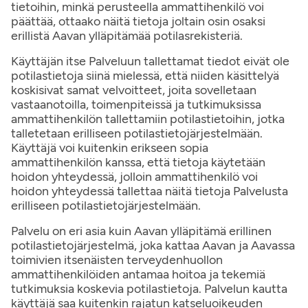
tietoihin, minkä perusteella ammattihenkilö voi
päättää, ottaako näitä tietoja joltain osin osaksi
erillistä Aavan ylläpitämää potilasrekisteriä.
Käyttäjän itse Palveluun tallettamat tiedot eivät ole
potilastietoja siinä mielessä, että niiden käsittelyä
koskisivat samat velvoitteet, joita sovelletaan
vastaanotoilla, toimenpiteissä ja tutkimuksissa
ammattihenkilön tallettamiin potilastietoihin, jotka
talletetaan erilliseen potilastietojärjestelmään.
Käyttäjä voi kuitenkin erikseen sopia
ammattihenkilön kanssa, että tietoja käytetään
hoidon yhteydessä, jolloin ammattihenkilö voi
hoidon yhteydessä tallettaa näitä tietoja Palvelusta
erilliseen potilastietojärjestelmään.
Palvelu on eri asia kuin Aavan ylläpitämä erillinen
potilastietojärjestelmä, joka kattaa Aavan ja Aavassa
toimivien itsenäisten terveydenhuollon
ammattihenkilöiden antamaa hoitoa ja tekemiä
tutkimuksia koskevia potilastietoja. Palvelun kautta
käyttäjä saa kuitenkin rajatun katseluoikeuden