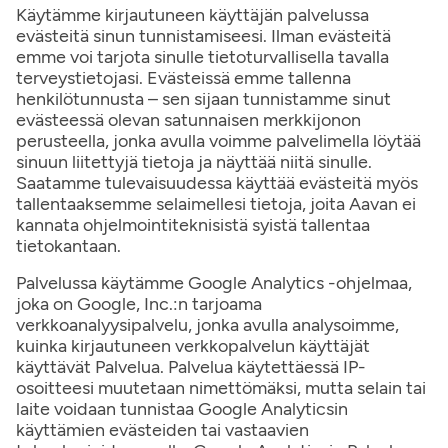
Käytämme kirjautuneen käyttäjän palvelussa
evästeitä sinun tunnistamiseesi. Ilman evästeitä
emme voi tarjota sinulle tietoturvallisella tavalla
terveystietojasi. Evästeissä emme tallenna
henkilötunnusta – sen sijaan tunnistamme sinut
evästeessä olevan satunnaisen merkkijonon
perusteella, jonka avulla voimme palvelimella löytää
sinuun liitettyjä tietoja ja näyttää niitä sinulle.
Saatamme tulevaisuudessa käyttää evästeitä myös
tallentaaksemme selaimellesi tietoja, joita Aavan ei
kannata ohjelmointiteknisistä syistä tallentaa
tietokantaan.
Palvelussa käytämme Google Analytics -ohjelmaa,
joka on Google, Inc.:n tarjoama
verkkoanalyysipalvelu, jonka avulla analysoimme,
kuinka kirjautuneen verkkopalvelun käyttäjät
käyttävät Palvelua. Palvelua käytettäessä IP-
osoitteesi muutetaan nimettömäksi, mutta selain tai
laite voidaan tunnistaa Google Analyticsin
käyttämien evästeiden tai vastaavien