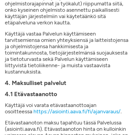
ohjelmistorajapinnat ja työkalut) riippumatta siitä,
onko kyseinen ohjelmisto asennettu paikallisesti
käyttäjän järjestelmiin vai käytetäänkö sitä
etäpalveluna verkon kautta.
Käyttäjä vastaa Palvelun käyttämiseen
tarvitsemiensa omien yhteyksiensä ja laitteistojensa
ja ohjelmistojensa hankkimisesta ja
toimintakunnosta, tietojärjestelmänsä suojauksesta
ja tietoturvasta sekä Palvelun käyttämiseen
liittyvistä tietoliikenne- ja muista vastaavista
kustannuksista.
4. Maksulliset palvelut
4.1 Etävastaanotto
Käyttäjä voi varata etävastaanottoajan
osoitteessa
https://asiointi.aava.fi/fi/ajanvaraus/
.
Etävastaanoton maksu tapahtuu tässä Palvelussa
(asiointi.aava.fi). Etävastaanoton hinta on kulloinkin