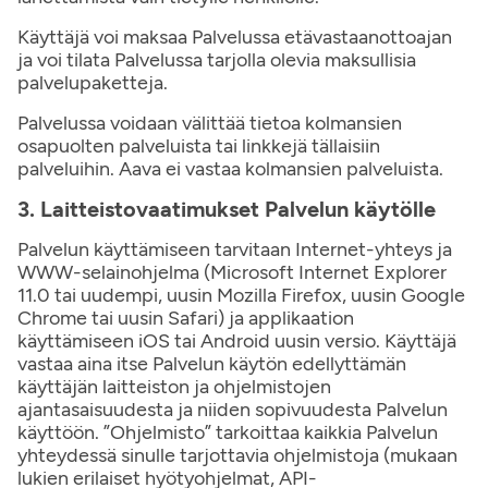
Käyttäjä voi maksaa Palvelussa etävastaanottoajan
ja voi tilata Palvelussa tarjolla olevia maksullisia
palvelupaketteja.
Palvelussa voidaan välittää tietoa kolmansien
osapuolten palveluista tai linkkejä tällaisiin
palveluihin. Aava ei vastaa kolmansien palveluista.
3. Laitteistovaatimukset Palvelun käytölle
Palvelun käyttämiseen tarvitaan Internet-yhteys ja
WWW-selainohjelma (Microsoft Internet Explorer
11.0 tai uudempi, uusin Mozilla Firefox, uusin Google
Chrome tai uusin Safari) ja applikaation
käyttämiseen iOS tai Android uusin versio. Käyttäjä
vastaa aina itse Palvelun käytön edellyttämän
käyttäjän laitteiston ja ohjelmistojen
ajantasaisuudesta ja niiden sopivuudesta Palvelun
käyttöön. ”Ohjelmisto” tarkoittaa kaikkia Palvelun
yhteydessä sinulle tarjottavia ohjelmistoja (mukaan
lukien erilaiset hyötyohjelmat, API-