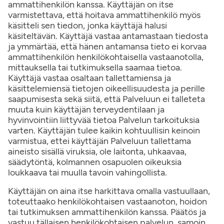
ammattihenkilön kanssa. Käyttäjän on itse
varmistettava, että hoitava ammattihenkilö myös
käsitteli sen tiedon, jonka käyttäjä halusi
käsiteltävän. Käyttäjä vastaa antamastaan tiedosta
ja ymmärtää, että hänen antamansa tieto ei korvaa
ammattihenkilön henkilökohtaisella vastaanotolla,
mittauksella tai tutkimuksella saamaa tietoa.
Käyttäjä vastaa osaltaan tallettamiensa ja
käsittelemiensä tietojen oikeellisuudesta ja perille
saapumisesta sekä siitä, että Palveluun ei talleteta
muuta kuin käyttäjän terveydentilaan ja
hyvinvointiin liittyvää tietoa Palvelun tarkoituksia
varten. Käyttäjän tulee kaikin kohtuullisin keinoin
varmistua, ettei käyttäjän Palveluun tallettama
aineisto sisällä viruksia, ole laitonta, uhkaavaa,
säädytöntä, kolmannen osapuolen oikeuksia
loukkaava tai muulla tavoin vahingollista.
Käyttäjän on aina itse harkittava omalla vastuullaan,
toteuttaako henkilökohtaisen vastaanoton, hoidon
tai tutkimuksen ammattihenkilön kanssa. Päätös ja
vastuu tällaisen henkilökohtaisen palvelun, samoin