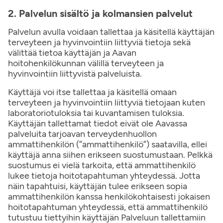
2. Palvelun sisältö ja kolmansien palvelut
Palvelun avulla voidaan tallettaa ja käsitellä käyttäjän
terveyteen ja hyvinvointiin liittyviä tietoja sekä
välittää tietoa käyttäjän ja Aavan
hoitohenkilökunnan välillä terveyteen ja
hyvinvointiin liittyvistä palveluista.
Käyttäjä voi itse tallettaa ja käsitellä omaan
terveyteen ja hyvinvointiin liittyviä tietojaan kuten
laboratoriotuloksia tai kuvantamisen tuloksia.
Käyttäjän tallettamat tiedot eivät ole Aavassa
palveluita tarjoavan terveydenhuollon
ammattihenkilön (”ammattihenkilö”) saatavilla, ellei
käyttäjä anna siihen erikseen suostumustaan. Pelkkä
suostumus ei vielä tarkoita, että ammattihenkilö
lukee tietoja hoitotapahtuman yhteydessä. Jotta
näin tapahtuisi, käyttäjän tulee erikseen sopia
ammattihenkilön kanssa henkilökohtaisesti jokaisen
hoitotapahtuman yhteydessä, että ammattihenkilö
tutustuu tiettyihin käyttäjän Palveluun tallettamiin