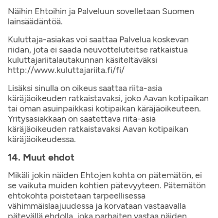
Näihin Ehtoihin ja Palveluun sovelletaan Suomen
lainsäädäntöä.
Kuluttaja-asiakas voi saattaa Palvelua koskevan
riidan, jota ei saada neuvotteluteitse ratkaistua
kuluttajariitalautakunnan käsiteltäväksi
http://www.kuluttajariita.fi/fi/
Lisäksi sinulla on oikeus saattaa riita-asia
käräjäoikeuden ratkaistavaksi, joko Aavan kotipaikan
tai oman asuinpaikkasi kotipaikan käräjäoikeuteen.
Yritysasiakkaan on saatettava riita-asia
käräjäoikeuden ratkaistavaksi Aavan kotipaikan
käräjäoikeudessa.
14. Muut ehdot
Mikäli jokin näiden Ehtojen kohta on pätemätön, ei
se vaikuta muiden kohtien pätevyyteen. Pätemätön
ehtokohta poistetaan tarpeellisessa
vähimmäislaajuudessa ja korvataan vastaavalla
pätevällä ehdolla, joka parhaiten vastaa näiden