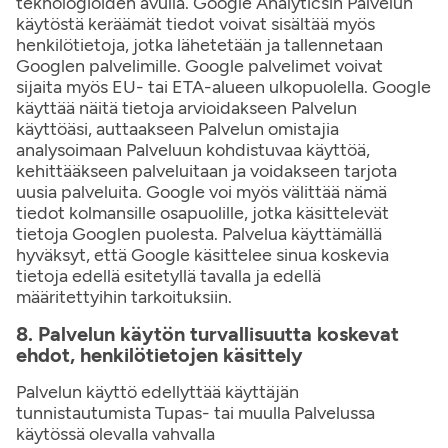
teknologioiden avulla. Google Analyticsin Palvelun
käytöstä keräämät tiedot voivat sisältää myös
henkilötietoja, jotka lähetetään ja tallennetaan
Googlen palvelimille. Google palvelimet voivat
sijaita myös EU- tai ETA-alueen ulkopuolella. Google
käyttää näitä tietoja arvioidakseen Palvelun
käyttöäsi, auttaakseen Palvelun omistajia
analysoimaan Palveluun kohdistuvaa käyttöä,
kehittääkseen palveluitaan ja voidakseen tarjota
uusia palveluita. Google voi myös välittää nämä
tiedot kolmansille osapuolille, jotka käsittelevät
tietoja Googlen puolesta. Palvelua käyttämällä
hyväksyt, että Google käsittelee sinua koskevia
tietoja edellä esitetyllä tavalla ja edellä
määritettyihin tarkoituksiin.
8. Palvelun käytön turvallisuutta koskevat
ehdot, henkilötietojen käsittely
Palvelun käyttö edellyttää käyttäjän
tunnistautumista Tupas- tai muulla Palvelussa
käytössä olevalla vahvalla