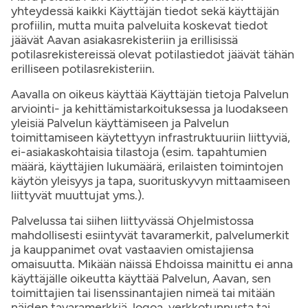
yhteydessä kaikki Käyttäjän tiedot sekä käyttäjän
profiilin, mutta muita palveluita koskevat tiedot
jäävät Aavan asiakasrekisteriin ja erillisissä
potilasrekistereissä olevat potilastiedot jäävät tähän
erilliseen potilasrekisteriin.
Aavalla on oikeus käyttää Käyttäjän tietoja Palvelun
arviointi- ja kehittämistarkoituksessa ja luodakseen
yleisiä Palvelun käyttämiseen ja Palvelun
toimittamiseen käytettyyn infrastruktuuriin liittyviä,
ei-asiakaskohtaisia tilastoja (esim. tapahtumien
määrä, käyttäjien lukumäärä, erilaisten toimintojen
käytön yleisyys ja tapa, suorituskyvyn mittaamiseen
liittyvät muuttujat yms.).
Palvelussa tai siihen liittyvässä Ohjelmistossa
mahdollisesti esiintyvät tavaramerkit, palvelumerkit
ja kauppanimet ovat vastaavien omistajiensa
omaisuutta. Mikään näissä Ehdoissa mainittu ei anna
käyttäjälle oikeutta käyttää Palvelun, Aavan, sen
toimittajien tai lisenssinantajien nimeä tai mitään
näiden tavaramerkkiä, logoa, verkkotunnusta tai