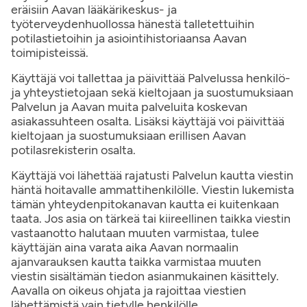
eräisiin Aavan lääkärikeskus- ja
työterveydenhuollossa hänestä talletettuihin
potilastietoihin ja asiointihistoriaansa Aavan
toimipisteissä.
Käyttäjä voi tallettaa ja päivittää Palvelussa henkilö-
ja yhteystietojaan sekä kieltojaan ja suostumuksiaan
Palvelun ja Aavan muita palveluita koskevan
asiakassuhteen osalta. Lisäksi käyttäjä voi päivittää
kieltojaan ja suostumuksiaan erillisen Aavan
potilasrekisterin osalta.
Käyttäjä voi lähettää rajatusti Palvelun kautta viestin
häntä hoitavalle ammattihenkilölle. Viestin lukemista
tämän yhteydenpitokanavan kautta ei kuitenkaan
taata. Jos asia on tärkeä tai kiireellinen taikka viestin
vastaanotto halutaan muuten varmistaa, tulee
käyttäjän aina varata aika Aavan normaalin
ajanvarauksen kautta taikka varmistaa muuten
viestin sisältämän tiedon asianmukainen käsittely.
Aavalla on oikeus ohjata ja rajoittaa viestien
lähettämistä vain tietylle henkilölle.