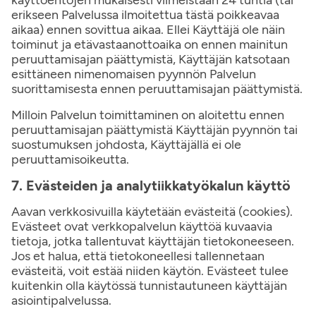
käyttöehtojen mukaisesti viimeistään 24 tuntia (tai
erikseen Palvelussa ilmoitettua tästä poikkeavaa
aikaa) ennen sovittua aikaa. Ellei Käyttäjä ole näin
toiminut ja etävastaanottoaika on ennen mainitun
peruuttamisajan päättymistä, Käyttäjän katsotaan
esittäneen nimenomaisen pyynnön Palvelun
suorittamisesta ennen peruuttamisajan päättymistä.
Milloin Palvelun toimittaminen on aloitettu ennen
peruuttamisajan päättymistä Käyttäjän pyynnön tai
suostumuksen johdosta, Käyttäjällä ei ole
peruuttamisoikeutta.
7. Evästeiden ja analytiikkatyökalun käyttö
Aavan verkkosivuilla käytetään evästeitä (cookies).
Evästeet ovat verkkopalvelun käyttöä kuvaavia
tietoja, jotka tallentuvat käyttäjän tietokoneeseen.
Jos et halua, että tietokoneellesi tallennetaan
evästeitä, voit estää niiden käytön. Evästeet tulee
kuitenkin olla käytössä tunnistautuneen käyttäjän
asiointipalvelussa.