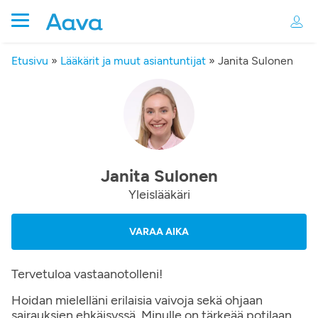
Etusivu
»
Lääkärit ja muut asiantuntijat
»
Janita Sulonen
Janita Sulonen
Yleislääkäri
VARAA AIKA
Tervetuloa vastaanotolleni!
Hoidan mielelläni erilaisia vaivoja sekä ohjaan
sairauksien ehkäisyssä. Minulle on tärkeää potilaan