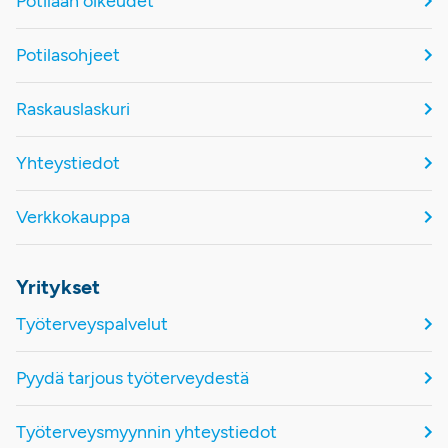
Potilaan oikeudet
Potilasohjeet
Raskauslaskuri
Yhteystiedot
Verkkokauppa
Yritykset
Työterveyspalvelut
Pyydä tarjous työterveydestä
Työterveysmyynnin yhteystiedot