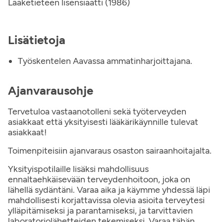
Lääketieteen lisensiaatti (1986)
Lisätietoja
Työskentelen Aavassa ammatinharjoittajana.
Ajanvarausohje
Tervetuloa vastaanotolleni sekä työterveyden
asiakkaat että yksityisesti lääkärikäynnille tulevat
asiakkaat!
Toimenpiteisiin ajanvaraus osaston sairaanhoitajalta.
Yksityispotilaille lisäksi mahdollisuus
ennaltaehkäisevään terveydenhoitoon, joka on
lähellä sydäntäni. Varaa aika ja käymme yhdessä läpi
mahdollisesti korjattavissa olevia asioita terveytesi
ylläpitämiseksi ja parantamiseksi, ja tarvittavien
laboratoriolähetteiden tekemiseksi. Varaa tähän