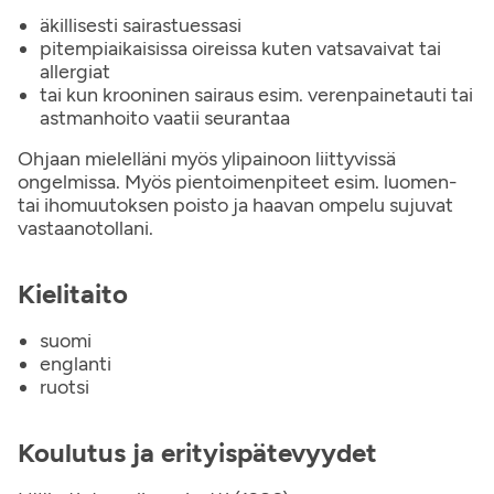
äkillisesti sairastuessasi
pitempiaikaisissa oireissa kuten vatsavaivat tai
allergiat
tai kun krooninen sairaus esim. verenpainetauti tai
astmanhoito vaatii seurantaa
Ohjaan mielelläni myös ylipainoon liittyvissä
ongelmissa. Myös pientoimenpiteet esim. luomen-
tai ihomuutoksen poisto ja haavan ompelu sujuvat
vastaanotollani.
Kielitaito
suomi
englanti
ruotsi
Koulutus ja erityispätevyydet