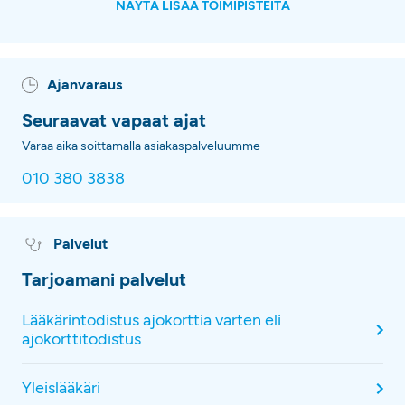
NÄYTÄ LISÄÄ TOIMIPISTEITÄ
Ajanvaraus
Seuraavat vapaat ajat
Varaa aika soittamalla asiakaspalveluumme
010 380 3838
Palvelut
Tarjoamani palvelut
Lääkärintodistus ajokorttia varten eli
ajokorttitodistus
Yleislääkäri