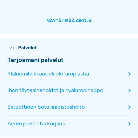
NÄYTÄ LISÄÄ AIKOJA
Palvelut
Tarjoamani palvelut
Yläluomileikkaus eli blefaroplastia
Ihon täyteainehoidot ja hyaluronihappo
Esteettinen botuliinipistoshoito
Arven poisto tai korjaus