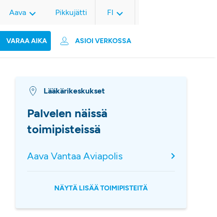
Aava
Pikkujätti
FI
VARAA AIKA
ASIOI VERKOSSA
Lääkärikeskukset
Palvelen näissä
toimipisteissä
Aava Vantaa Aviapolis
NÄYTÄ LISÄÄ TOIMIPISTEITÄ