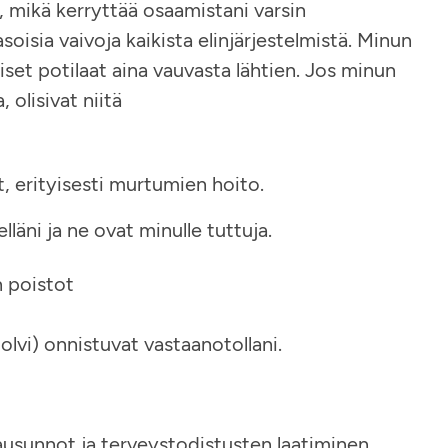
, mikä kerryttää osaamistani varsin
soisia vaivoja kaikista elinjärjestelmistä. Minun
äiset potilaat aina vauvasta lähtien. Jos minun
, olisivat niitä
at, erityisesti murtumien hoito.
lläni ja ne ovat minulle tuttuja.
 poistot
olvi) onnistuvat vastaanotollani.
lausunnot ja terveystodistusten laatiminen