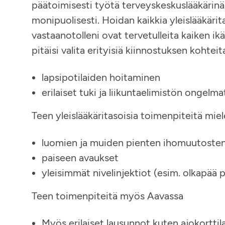
päätoimisesti työtä terveyskeskuslääkärinä
monipuolisesti. Hoidan kaikkia yleislääkärita
vastaanotolleni ovat tervetulleita kaiken ik
pitäisi valita erityisiä kiinnostuksen kohteita
lapsipotilaiden hoitaminen
erilaiset tuki ja liikuntaelimistön ongelm
Teen yleislääkäritasoisia toimenpiteitä miele
luomien ja muiden pienten ihomuutosten
paiseen avaukset
yleisimmät nivelinjektiot (esim. olkapää p
Teen toimenpiteitä myös Aavassa
Myös erilaiset lausunnot kuten ajokortti