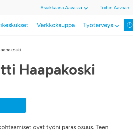
Asiakkaana Aavassa
Töihin Aavaan
rikeskukset
Verkkokauppa
Työterveys
Haapakoski
tti Haapakoski
askohtaamiset ovat työni paras osuus. Teen