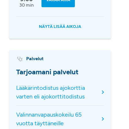
30 min
NÄYTÄ LISÄÄ AIKOJA
Palvelut
Tarjoamani palvelut
Lääkärintodistus ajokorttia
varten eli ajokorttitodistus
Valinnanvapauskokeilu 65
vuotta täyttäneille