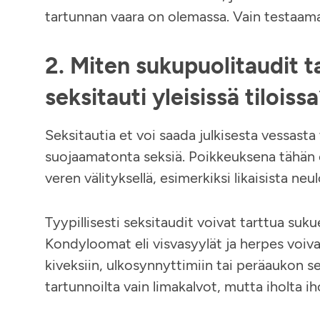
tartunnan vaara on olemassa. Vain testaamall
2. Miten sukupuolitaudit t
seksitauti yleisissä tiloiss
Seksitautia et voi saada julkisesta vessasta 
suojaamatonta seksiä. Poikkeuksena tähän o
veren välityksellä, esimerkiksi likaisista neu
Tyypillisesti seksitaudit voivat tarttua suku
Kondyloomat eli visvasyylät ja herpes voivat
kiveksiin, ulkosynnyttimiin tai peräaukon 
tartunnoilta vain limakalvot, mutta iholta 