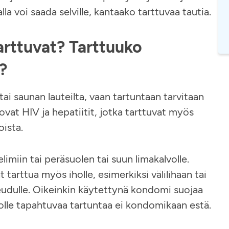
a voi saada selville, kantaako tarttuvaa tautia.
arttuvat? Tarttuuko
a?
tai saunan lauteilta, vaan tartuntaan tarvitaan
vat HIV ja hepatiitit, jotka tarttuvat myös
loista.
elimiin tai peräsuolen tai suun limakalvolle.
 tarttua myös iholle, esimerkiksi välilihaan tai
seudulle. Oikeinkin käytettynä kondomi suojaa
iholle tapahtuvaa tartuntaa ei kondomikaan estä.