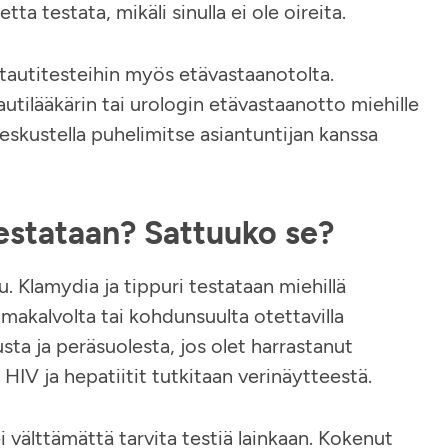
ta testata, mikäli sinulla ei ole oireita.
itautitesteihin myös etävastaanotolta.
utilääkärin tai urologin etävastaanotto miehille
keskustella puhelimitse asiantuntijan kanssa
testataan? Sattuuko se?
. Klamydia ja tippuri testataan miehillä
imakalvolta tai kohdunsuulta otettavilla
sta ja peräsuolesta, jos olet harrastanut
 HIV ja hepatiitit tutkitaan verinäytteestä.
välttämättä tarvita testiä lainkaan. Kokenut