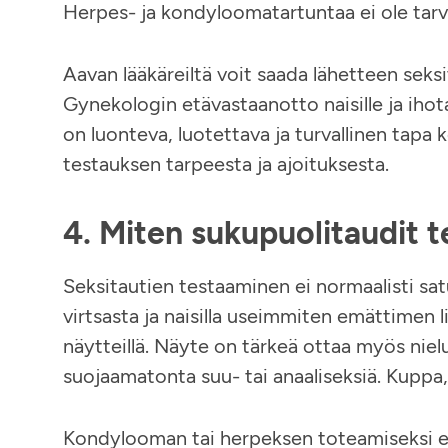
Herpes- ja kondyloomatartuntaa ei ole tarvet
Aavan lääkäreiltä voit saada lähetteen seks
Gynekologin etävastaanotto naisille ja ihota
on luonteva, luotettava ja turvallinen tapa 
testauksen tarpeesta ja ajoituksesta.
4. Miten sukupuolitaudit 
Seksitautien testaaminen ei normaalisti satu
virtsasta ja naisilla useimmiten emättimen l
näytteillä. Näyte on tärkeä ottaa myös nielu
suojaamatonta suu- tai anaaliseksiä. Kuppa,
Kondylooman tai herpeksen toteamiseksi ei 