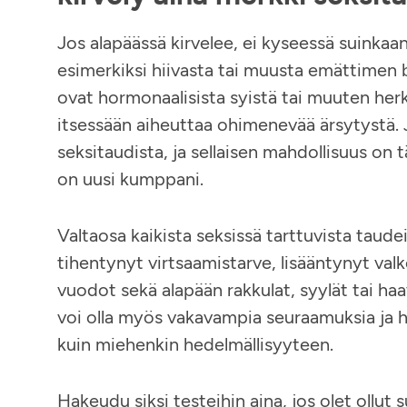
Jos alapäässä kirvelee, ei kyseessä suinkaan 
esimerkiksi hiivasta tai muusta emättimen 
ovat hormonaalisista syistä tai muuten herk
itsessään aiheuttaa ohimenevää ärsytystä. 
seksitaudista, ja sellaisen mahdollisuus on tä
on uusi kumppani.
Valtaosa kaikista seksissä tarttuvista taude
tihentynyt virtsaamistarve, lisääntynyt valk
vuodot sekä alapään rakkulat, syylät tai haa
voi olla myös vakavampia seuraamuksia ja h
kuin miehenkin hedelmällisyyteen.
Hakeudu siksi testeihin aina, jos olet oll