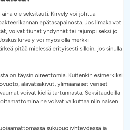
aina ole seksitauti. Kirvely voi johtua
bakteerikannan epätasapainosta. Jos limakalvot
ät, voivat tiuhat yhdynnät tai rajumpi seksi jo
Joskus kirvely voi myös olla merkki
rkeä pitää mielessä erityisesti silloin, jos sinulla
ista on täysin oireettomia. Kuitenkin esimerkiksi
ovuoto, alavatsakivut, ylimääräiset veriset
vaumat voivat kieliä tartunnasta. Seksitaudeilla
oitamattomina ne voivat vaikuttaa niin naisen
ut suojaamattomassa sukupuoliyhteydessä ja