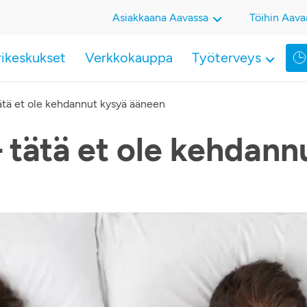
Asiakkaana Aavassa
Töihin Aava
rikeskukset
Verkkokauppa
Työterveys
ätä et ole kehdannut kysyä ääneen
 tätä et ole kehdan