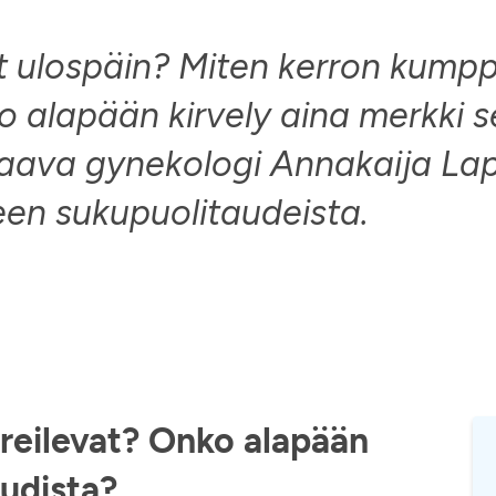
ulospäin? Miten kerron kumppan
o alapään kirvely aina merkki s
aava gynekologi Annakaija Lap
en sukupuolitaudeista.
ireilevat? Onko alapään
audista?