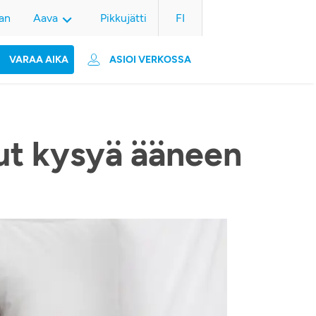
an
Aava
Pikkujätti
FI
VARAA AIKA
ASIOI VERKOSSA
nut kysyä ääneen