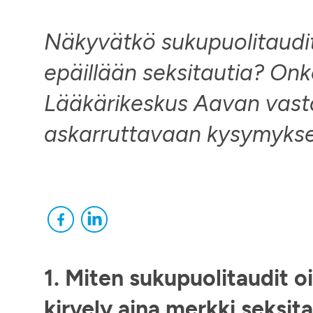
Näkyvätkö sukupuolitaudit 
epäillään seksitautia? Onk
Lääkärikeskus Aavan vast
askarruttavaan kysymykse
1. Miten sukupuolitaudit o
kirvely aina merkki seksit