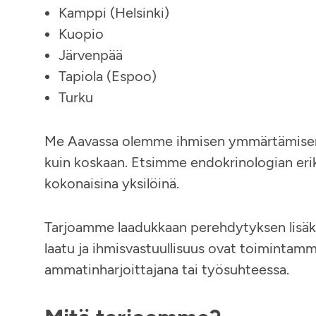
Kamppi (Helsinki)
Kuopio
Järvenpää
Tapiola (Espoo)
Turku
Me Aavassa olemme ihmisen ymmärtämisen 
kuin koskaan. Etsimme endokrinologian er
kokonaisina yksilöinä.
Tarjoamme laadukkaan perehdytyksen lisäksi
laatu ja ihmisvastuullisuus ovat toimintamm
ammatinharjoittajana tai työsuhteessa.