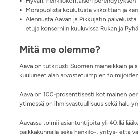
Hyvän, henkilökohtaisen perehdytyksen
Monipuolista koulutusta viikoittain ja k
Alennusta Aavan ja Pikkujätin palveluist
etuja konserniin kuuluvissa Rukan ja Pyh
Mitä me olemme?
Aava on tutkitusti Suomen maineikkain ja s
kuuluneet alan arvostetuimpien toimijoide
Aava on 100-prosenttisesti kotimainen perh
ytimessä on ihmisvastuullisuus sekä halu 
Aavassa toimii asiantuntijoita yli 40:llä lää
paikkakunnalla sekä henkilö-, yritys- että 