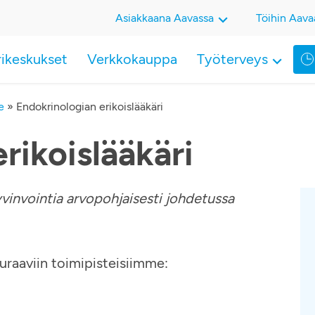
Asiakkaana Aavassa
Töihin Aava
rikeskukset
Verkkokauppa
Työterveys
e
»
Endokrinologian erikoislääkäri
rikoislääkäri
yvinvointia arvopohjaisesti johdetussa
uraaviin toimipisteisiimme: