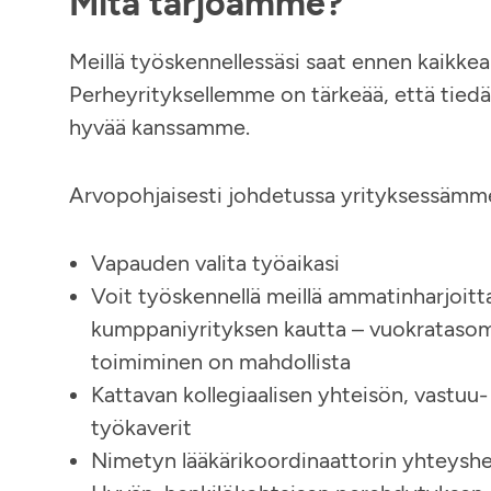
Mitä tarjoamme?
Meillä työskennellessäsi saat ennen kaikkea 
Perheyrityksellemme on tärkeää, että tiedät
hyvää kanssamme.
Arvopohjaisesti johdetussa yrityksessämme 
Vapauden valita työaikasi
Voit työskennellä meillä ammatinharjoitt
kumppaniyrityksen kautta – vuokratasom
toimiminen on mahdollista
Kattavan kollegiaalisen yhteisön, vastuu- 
työkaverit
Nimetyn lääkärikoordinaattorin yhteyshe