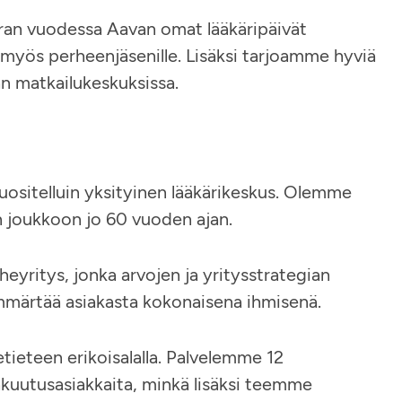
erran vuodessa Aavan omat lääkäripäivät
a myös perheenjäsenille. Lisäksi tarjoamme hyviä
än matkailukeskuksissa.
uositelluin yksityinen lääkärikeskus. Olemme
n joukkoon jo 60 vuoden ajan.
eyritys, jonka arvojen ja yritysstrategian
ymmärtää asiakasta kokonaisena ihmisenä.
ketieteen erikoisalalla. Palvelemme 12
vakuutusasiakkaita, minkä lisäksi teemme