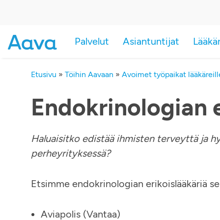
Palvelut
Asiantuntijat
Lääkä
Etusivu
»
Töihin Aavaan
»
Avoimet työpaikat lääkäreill
Endokrinologian e
Haluaisitko edistää ihmisten terveyttä ja h
perheyrityksessä?
Etsimme endokrinologian erikoislääkäriä se
Aviapolis (Vantaa)