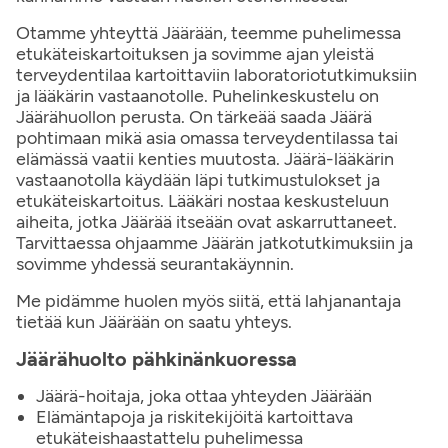
Otamme yhteyttä Jäärään, teemme puhelimessa
etukäteiskartoituksen ja sovimme ajan yleistä
terveydentilaa kartoittaviin laboratoriotutkimuksiin
ja lääkärin vastaanotolle. Puhelinkeskustelu on
Jäärähuollon perusta. On tärkeää saada Jäärä
pohtimaan mikä asia omassa terveydentilassa tai
elämässä vaatii kenties muutosta. Jäärä-lääkärin
vastaanotolla käydään läpi tutkimustulokset ja
etukäteiskartoitus. Lääkäri nostaa keskusteluun
aiheita, jotka Jäärää itseään ovat askarruttaneet.
Tarvittaessa ohjaamme Jäärän jatkotutkimuksiin ja
sovimme yhdessä seurantakäynnin.
Me pidämme huolen myös siitä, että lahjanantaja
tietää kun Jä­ärään on saatu yhteys.
Jäärähuolto pähkinänkuoressa
Jäärä-hoitaja, joka ottaa yhteyden Jäärään
Elämäntapoja ja riskitekijöitä kartoittava
etukäteishaastattelu puhelimessa