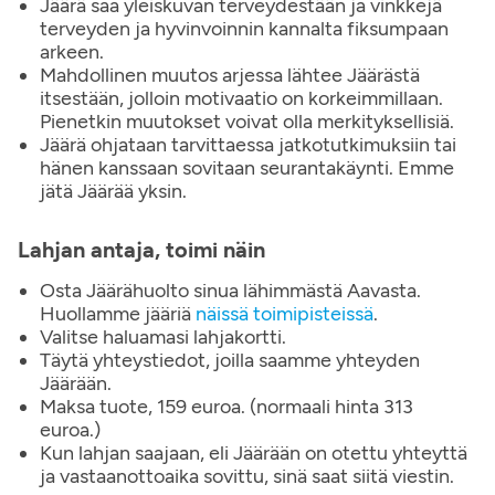
Jäärä saa yleiskuvan terveydestään ja vinkkejä
terveyden ja hyvinvoinnin kannalta fiksumpaan
arkeen.
Mahdollinen muutos arjessa lähtee Jäärästä
itsestään, jolloin motivaatio on korkeimmillaan.
Pienetkin muutokset voivat olla merkityksellisiä.
Jäärä ohjataan tarvittaessa jatkotutkimuksiin tai
hänen kanssaan sovitaan seurantakäynti. Emme
jätä Jäärää yksin.
Lahjan antaja, toimi näin
Osta Jäärähuolto sinua lähimmästä Aavasta.
Huollamme jääriä
näissä toimipisteissä
.
Valitse haluamasi lahjakortti.
Täytä yhteystiedot, joilla saamme yhteyden
Jäärään.
Maksa tuote, 159 euroa. (normaali hinta 313
euroa.)
Kun lahjan saajaan, eli Jäärään on otettu yhteyttä
ja vastaanottoaika sovittu, sinä saat siitä viestin.