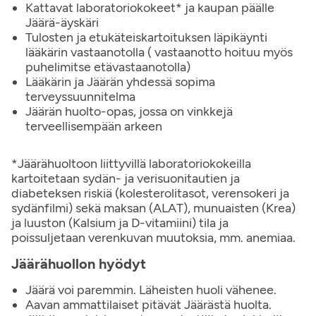
Kattavat laboratoriokokeet* ja kaupan päälle
Jäärä-äyskäri
Tulosten ja etukäteiskartoituksen läpikäynti
lääkärin vastaanotolla ( vastaanotto hoituu myös
puhelimitse etävastaanotolla)
Lääkärin ja Jäärän yhdessä sopima
terveyssuunnitelma
Jäärän huolto-opas, jossa on vinkkejä
terveellisempään arkeen
*Jäärähuoltoon liittyvillä laboratoriokokeilla
kartoitetaan sydän- ja verisuonitautien ja
diabeteksen riskiä (kolesterolitasot, verensokeri ja
sydänfilmi) sekä maksan (ALAT), munuaisten (Krea)
ja luuston (Kalsium ja D-vitamiini) tila ja
poissuljetaan verenkuvan muutoksia, mm. anemiaa.
Jäärähuollon hyödyt
Jäärä voi paremmin. Läheisten huoli vähenee.
Aavan ammattilaiset pitävät Jäärästä huolta.