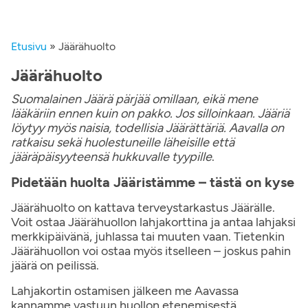
Etusivu
»
Jäärähuolto
Jäärähuolto
Suomalainen Jäärä pärjää omillaan, eikä mene
lääkäriin ennen kuin on pakko. Jos silloinkaan. Jääriä
löytyy myös naisia, todellisia Jäärättäriä. Aavalla on
ratkaisu sekä huolestuneille läheisille että
jääräpäisyyteensä hukkuvalle tyypille
.
Pidetään huolta Jääristämme – tästä on kyse
Jäärähuolto on kattava terveystarkastus Jäärälle.
Voit ostaa Jäärähuollon lahjakorttina ja antaa lahjaksi
merkkipäivänä, juhlassa tai muuten vaan. Tietenkin
Jäärähuollon voi ostaa myös itselleen – joskus pahin
jäärä on peilissä.
Lahjakortin ostamisen jälkeen me Aavassa
kannamme vastuun huollon etenemisestä.