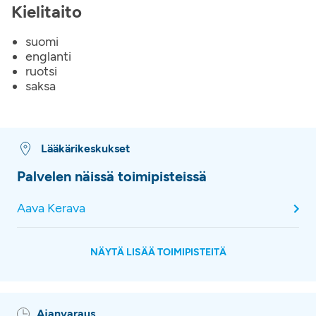
Kielitaito
suomi
englanti
ruotsi
saksa
Lääkärikeskukset
Palvelen näissä toimipisteissä
Aava Kerava
NÄYTÄ LISÄÄ TOIMIPISTEITÄ
Ajanvaraus