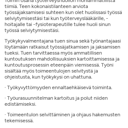
Toimin osana työterveyshuollon moniammatillista
tiimiä. Teen kokonaistilanteen arviota
työssäjaksamisesi suhteen kun olet huolissasi työssä
selviytymisestäsi tai kun työterveyslääkärille, -
hoitajalle tai -fysioterapeutille tulee huoli sinun
työssä selviytymisestäsi.
Työkykyvalmentajana tuen sinua sekä työnantajaasi
löytämään ratkaisut työssäjatkamisen ja jaksamisen
tueksi. Tuen tarvittaessa myös ammatillisen
kuntoutuksen mahdollisuuksien kartoittamisessa ja
kuntoutusprosessin eteenpäin viemisessä. Työni
sisältää myös toimeentulojen selvitystä ja
ohjeistusta, kun työkykysi on uhattuna.
· Työkyvyttömyyden ennaltaehkäisevä toiminta.
· Työurasuunnitelman kartoitus ja polut niiden
edistämiseksi.
· Toimeentulon selvittäminen ja ohjaus hakemusten
tekemisessä.