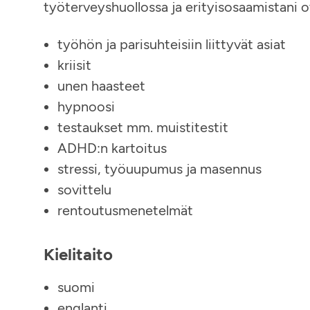
työterveyshuollossa ja erityisosaamistani o
työhön ja parisuhteisiin liittyvät asiat
kriisit
unen haasteet
hypnoosi
testaukset mm. muistitestit
ADHD:n kartoitus
stressi, työuupumus ja masennus
sovittelu
rentoutusmenetelmät
Kielitaito
suomi
englanti