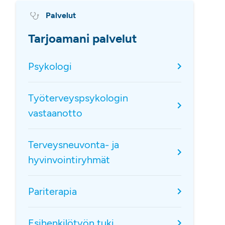
Palvelut
Tarjoamani palvelut
Psykologi
Työterveyspsykologin
vastaanotto
Terveysneuvonta- ja
hyvinvointiryhmät
Pariterapia
Esihenkilötyön tuki