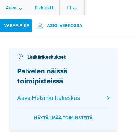
Aava
Pikkujätti
FI
VARAA AIKA
ASIOI VERKOSSA
Lääkärikeskukset
Palvelen näissä
toimipisteissä
Aava Helsinki Itäkeskus
NÄYTÄ LISÄÄ TOIMIPISTEITÄ