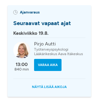
Ajanvaraus
Seuraavat vapaat ajat
Keskiviikko 19.8.
Pirjo Autti
Työterveyspsykologi
Lääkärikeskus Aava Itäkeskus
13:00
VARAA AIKA
840 min
NÄYTÄ LISÄÄ AIKOJA