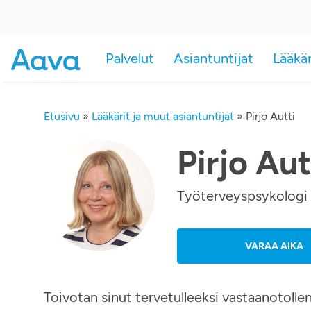
Palvelut
Asiantuntijat
Lääkä
Etusivu
»
Lääkärit ja muut asiantuntijat
»
Pirjo Autti
Pirjo Aut
Työterveyspsykologi
VARAA AIKA
Toivotan sinut tervetulleeksi vastaanotolle