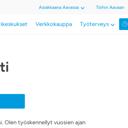
Asiakkaana Aavassa
Töihin Aavaan
rikeskukset
Verkkokauppa
Työterveys
ti
ni. Olen työskennellyt vuosien ajan