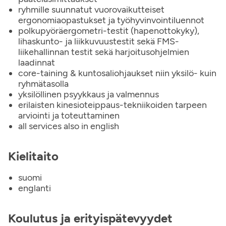
ryhmille suunnatut vuorovaikutteiset
ergonomiaopastukset ja työhyvinvointiluennot
polkupyöräergometri-testit (hapenottokyky),
lihaskunto- ja liikkuvuustestit sekä FMS-
liikehallinnan testit sekä harjoitusohjelmien
laadinnat
core-taining & kuntosaliohjaukset niin yksilö- kuin
ryhmätasolla
yksilöllinen psyykkaus ja valmennus
erilaisten kinesioteippaus-tekniikoiden tarpeen
arviointi ja toteuttaminen
all services also in english
Kielitaito
suomi
englanti
Koulutus ja erityispätevyydet