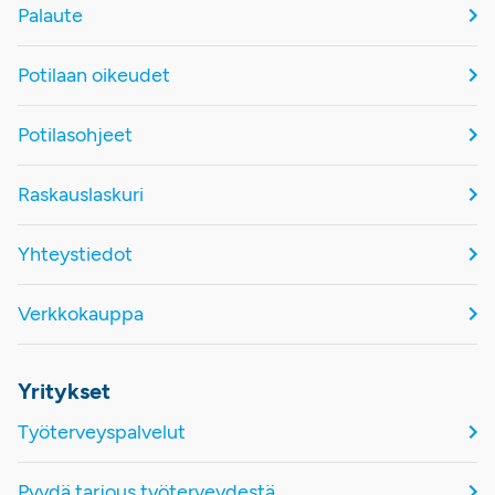
Palaute
Potilaan oikeudet
Potilasohjeet
Raskauslaskuri
Yhteystiedot
Verkkokauppa
Yritykset
Työterveyspalvelut
Pyydä tarjous työterveydestä