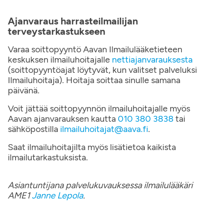
Ajanvaraus harrasteilmailijan
terveystarkastukseen
Varaa soittopyyntö Aavan Ilmailulääketieteen
keskuksen ilmailuhoitajalle
nettiajanvarauksesta
(soittopyyntöajat löytyvät, kun valitset palveluksi
Ilmailuhoitaja). Hoitaja soittaa sinulle samana
päivänä.
Voit jättää soittopyynnön ilmailuhoitajalle myös
Aavan ajanvarauksen kautta
010 380 3838
tai
sähköpostilla
ilmailuhoitajat@aava.fi
.
Saat ilmailuhoitajilta myös lisätietoa kaikista
ilmailutarkastuksista.
Asiantuntijana palvelukuvauksessa
ilmailulääkäri
AME1
Janne Lepola
.