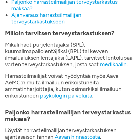
Paljonko harrasteilmailijan terveystarkastus
maksaa?
Ajanvaraus harrasteilmailijan
terveystarkastukseen
Milloin tarvitsen terveystarkastuksen?
Mikäli haet purjelentäjäksi (SPL),
kuumailmapallolentäjäksi (BPL) tai kevyen
ilmailualuksen lentäjäksi (LAPL), tarvitset lentolupaa
varten terveystarkastuksen, josta saat
medikaalin
.
Harrasteilmailijat voivat hyödyntää myös Aava
AeMC:n muita ilmailuun erikoistuneita
ammatinharjoittajia, kuten esimerkiksi ilmailuun
erikoistuneen
psykologin palveluita
.
Paljonko harrasteilmailijan terveystarkastus
maksaa?
Löydät harrasteilmailijan terveystarkastuksen
ajantasaisen hinnan
Aavan hinnastosta
.