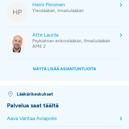
Heini Piiroinen
HP
Yleislääkäri, ilmailulääkäri
Atte Laurila
Psykiatrian erikoislääkäri, Ilmailulääkäri
AME 2
NÄYTÄ LISÄÄ ASIANTUNTIJOITA
Lääkärikeskukset
Palvelua saat täältä
Aava Vantaa Aviapolis