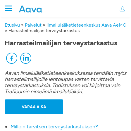
Etusivu
»
Palvelut
»
Ilmailulääketieteenkeskus Aava AeMC
»
Harrasteilmailijan terveystarkastus
Harrasteilmailijan terveystarkastus
Aavan ilmailulääketieteenkeskuksessa tehdään myös
harrasteilmailijoille lentolupaa varten tarvittavia
terveystarkastuksia. Todistuksen voi kirjoittaa vain
Traficomin nimeämä ilmailulääkäri.
VARAA AIKA
Milloin tarvitsen terveystarkastuksen?