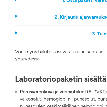
1. Osta paketti verk
2. Kirjaudu ajanvarauks
3. Tul
Voit myös halutessasi varata ajan suoraan
l
yhteydessä.
Laboratoriopaketin sisäl
Perusverenkuva ja verihiutaleet
(B-PVKT)
valkosolut, hemoglobiini, punasolut, puna
punasolujen keskimääräinen hemoglobiinin