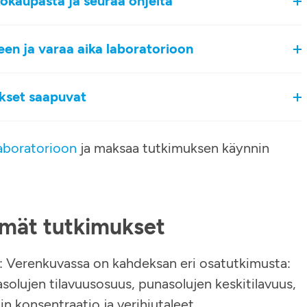
kokaupasta ja seuraa ohjeita
een ja varaa aika laboratorioon
okset saapuvat
aboratorioon
ja maksaa tutkimuksen käynnin
tämät tutkimukset
: Verenkuvassa on kahdeksan eri osatutkimusta:
solujen tilavuusosuus, punasolujen keskitilavuus,
 konsentraatio ja verihiutaleet.