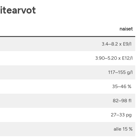
itearvot
naiset
3.4–8.2 x E9/l
3.90–5.20 x E12/l
117–155 g/l
35–46 %
82–98 fl
27–33 pg
alle 15 %