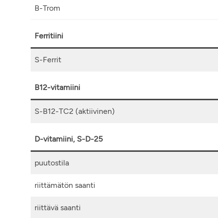
B-Trom
Ferritiini
S-Ferrit
B12-vitamiini
S-B12-TC2 (aktiivinen)
D-vitamiini, S-D-25
puutostila
riittämätön saanti
riittävä saanti