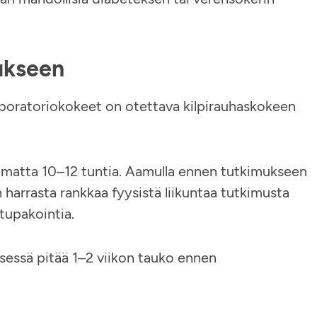
mukseen
boratoriokokeet on otettava kilpirauhaskokeen
uomatta 10–12 tuntia. Aamulla ennen tutkimukseen
n harrasta rankkaa fyysistä liikuntaa tutkimusta
tupakointia.
ksessä pitää 1–2 viikon tauko ennen