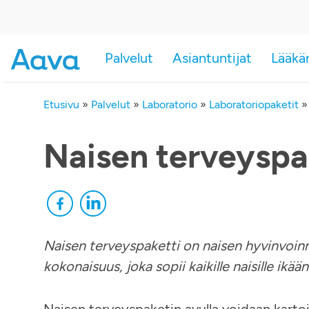
Palvelut
Asiantuntijat
Lääkä
Etusivu
»
Palvelut
»
Laboratorio
»
Laboratoriopaketit
Naisen terveyspa
Naisen terveyspaketti on naisen hyvinvoinn
kokonaisuus, joka sopii kaikille naisille ikä