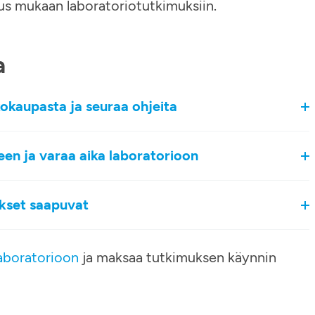
tus mukaan laboratoriotutkimuksiin.
a
kokaupasta ja seuraa ohjeita
een ja varaa aika laboratorioon
okset saapuvat
aboratorioon
ja maksaa tutkimuksen käynnin