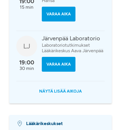
19:00
Hansa
15 min
VARAA AIKA
Järvenpää Laboratorio
LJ
Laboratoriotutkimukset
Lääkärikeskus Aava Järvenpää
19:00
VARAA AIKA
30 min
NÄYTÄ LISÄÄ AIKOJA
Lääkärikeskukset