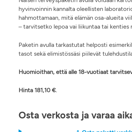
Naisen terveyspaketin avulla voidaan kartoi
hyvinvoinnin kannalta oleellisten laboratori
hahmottamaan, mitä elämän osa-alueita viila
– tarvitsetko lepoa vai liikuntaa tai kentie
Paketin avulla tarkastutat helposti esimerkik
tasot sekä elimistössäsi piilevät tulehdustil
Huomioithan, että alle 18-vuotiaat tarvitsev
Hinta
181,10 €
.
Osta verkosta ja varaa aik