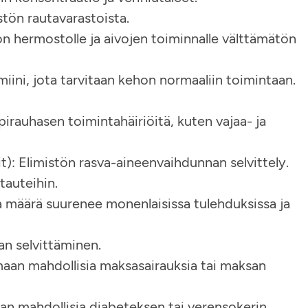
istön rautavarastoista.
on hermostolle ja aivojen toiminnalle välttämätön
iini, jota tarvitaan kehon normaaliin toimintaan.
pirauhasen toimintahäiriöitä, kuten vajaa- ja
it): Elimistön rasva-aineenvaihdunnan selvittely.
itauteihin.
a määrä suurenee monenlaisissa tulehduksissa ja
an selvittäminen.
maan mahdollisia maksasairauksia tai maksan
an mahdollisia diabeteksen tai verensokerin