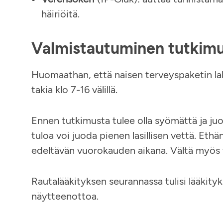
häiriöitä.
Valmistautuminen tutki
Huomaathan, että naisen terveyspaketin la
takia klo 7-16 välillä.
Ennen tutkimusta tulee olla syömättä ja j
tuloa voi juoda pienen lasillisen vettä. Ethä
edeltävän vuorokauden aikana. Vältä myös 
Rautalääkityksen seurannassa tulisi lääkity
näytteenottoa.