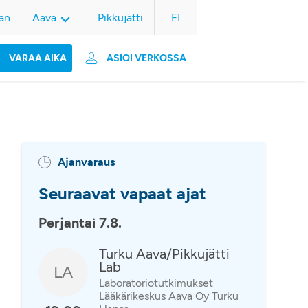
an
Aava
Pikkujätti
FI
VARAA AIKA
ASIOI VERKOSSA
Ajanvaraus
Seuraavat vapaat ajat
Perjantai 7.8.
Turku Aava/Pikkujätti
Lab
LA
Laboratoriotutkimukset
Lääkärikeskus Aava Oy Turku