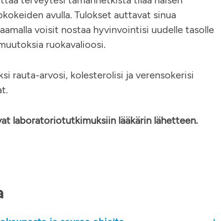
ttaa terveytesi tämänhetkistä tilaa naisen
okokeiden avulla. Tulokset auttavat sinua
amalla voisit nostaa hyvinvointisi uudelle tasolle
s muutoksia ruokavalioosi.
si rauta-arvosi, kolesterolisi ja verensokerisi
at.
at laboratoriotutkimuksiin lääkärin lähetteen.
a