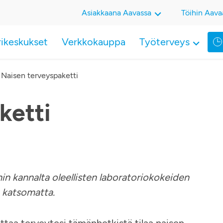
Asiakkaana Aavassa
Töihin Aava
rikeskukset
Verkkokauppa
Työterveys
»
Naisen terveyspaketti
ketti
in kannalta oleellisten laboratoriokokeiden
än katsomatta.