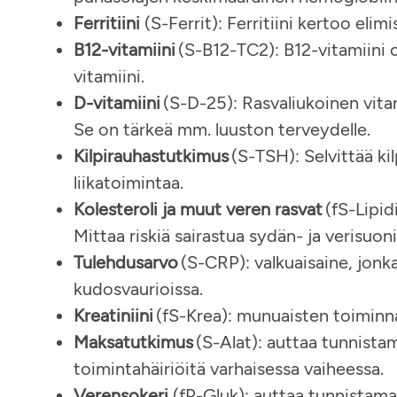
Ferritiini
(S-Ferrit): Ferritiini kertoo elim
B12-vitamiini
(S-B12-TC2): B12-vitamiini 
vitamiini.
D-vitamiini
(S-D-25): Rasvaliukoinen vitam
Se on tärkeä mm. luuston terveydelle.
Kilpirauhastutkimus
(S-TSH): Selvittää kil
liikatoimintaa.
Kolesteroli ja muut veren rasvat
(fS-Lipid
Mittaa riskiä sairastua sydän- ja verisuon
Tulehdusarvo
(S-CRP): valkuaisaine, jonk
kudosvaurioissa.
Kreatiniini
(fS-Krea): munuaisten toiminn
Maksatutkimus
(S-Alat): auttaa tunnista
toimintahäiriöitä varhaisessa vaiheessa.
Verensokeri
(fP-Gluk): auttaa tunnistama